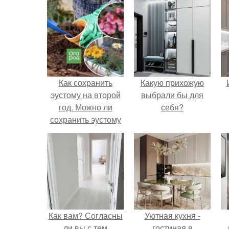
Как сохранить
Какую прихожую
эустому на второй
выбрали бы для
год. Можно ли
себя?
сохранить эустому
на второй год?
Когда она цветет?
Как вам? Согласны
Уютная кухня -
ли вы с тем
гостиная в