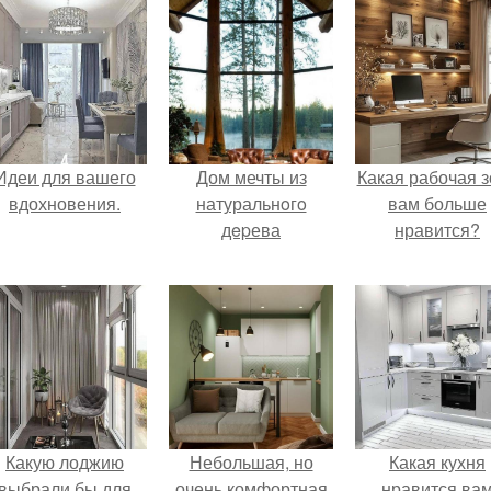
Идеи для вашего
Дом мечты из
Какая рабочая з
вдохновения.
натуральнoгo
вам больше
дepева
нравится?
Какую лоджию
Небольшая, но
Какая кухня
выбрали бы для
очень комфортная
нравится ва