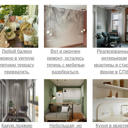
Любой балкон
Вот и окончен
Реализованн
можно в уютную
ремонт, осталось
интерьером
летнюю террасу
теперь с мебелью
квартиры в ста
превратить.
разобраться.
фонде в СП
делимся.
Какую лоджию
Небольшая, но
Кухня в кварти