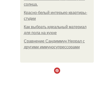
солнца.
Красно-белый интерьер квартиры-
студии
Как выбрать идеальный материал
для пола на кухне
Сравнение Сандиммун Неорал с
другими иммуносупрессорами