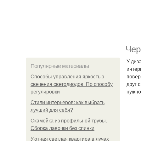
Чер
У диз
Популярные материалы
интер
повер
Способы управления яркостью
друг 
свечения светодиодов. По способу
нужно
регулировки
Стили интерьеров: как выбрать
лучший для себя?
Скамейка из профильной трубы.
Сборка лавочки без спинки
Уютная светлая квартира в лучах