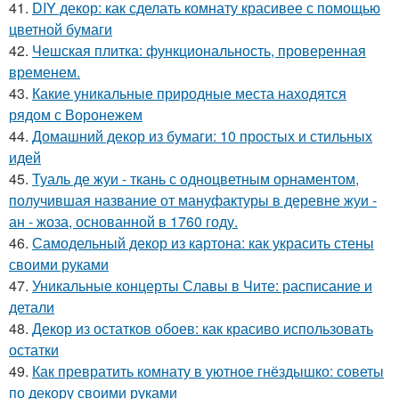
41.
DIY декор: как сделать комнату красивее с помощью
цветной бумаги
42.
Чешская плитка: функциональность, проверенная
временем.
43.
Какие уникальные природные места находятся
рядом с Воронежем
44.
Домашний декор из бумаги: 10 простых и стильных
идей
45.
Туаль де жуи - ткань с одноцветным орнаментом,
получившая название от мануфактуры в деревне жуи -
ан - жоза, основанной в 1760 году.
46.
Самодельный декор из картона: как украсить стены
своими руками
47.
Уникальные концерты Славы в Чите: расписание и
детали
48.
Декор из остатков обоев: как красиво использовать
остатки
49.
Как превратить комнату в уютное гнёздышко: советы
по декору своими руками