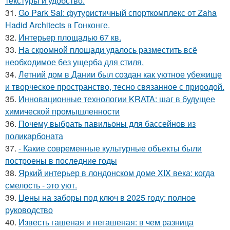
текстуры и удобство.
31.
Go Park Sai: футуристичный спорткомплекс от Zaha
Hadid Architects в Гонконге.
32.
Интерьер площадью 67 кв.
33.
На скромной площади удалось разместить всё
необходимое без ущерба для стиля.
34.
Летний дом в Дании был создан как уютное убежище
и творческое пространство, тесно связанное с природой.
35.
Инновационные технологии KRATA: шаг в будущее
химической промышленности
36.
Почему выбрать павильоны для бассейнов из
поликарбоната
37.
- Какие современные культурные объекты были
построены в последние годы
38.
Яркий интерьер в лондонском доме XIX века: когда
смелость - это уют.
39.
Цены на заборы под ключ в 2025 году: полное
руководство
40.
Известь гашеная и негашеная: в чем разница