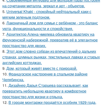
4.
Современный интерьер для молодой пары построен
на сочетании металла, зеркал и арт - объектов.
5.
Universal Khaki - спокойный нейтральный хаки с
мягким зеленым подтоном.
6.
Лаконичный дом для семьи с ребёнком - это баланс
уюта, функциональности и спокойствия.
7.
Архитектор Алена чмелева обновила квартиру на
фрунзенской набережной, превратив её в элегантное
пространство для двоих.
8.
Этот дом словно собран из впечатлений о дальних
странах, шумных рынках, текстильных лавках и старых
английских коттеджах.
9.
Дом, который живёт вместе с природой.
10.
Французское настроение в спальном районе
Челябинска.
11.
Дизайнер Дарья Старцева рассказывает, как
превратить небольшую квартиру в комфортное
пространство для жизни и отдыха.
12.
В городе монтаржи продаётся особняк 1929 года,