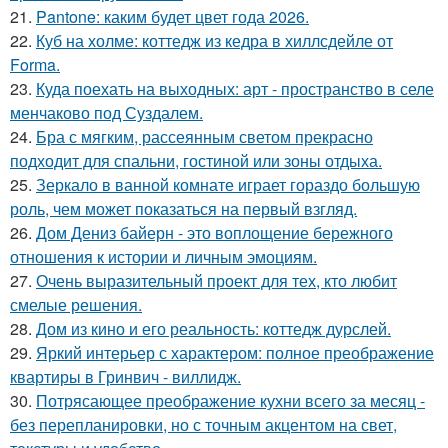
21.
Pantone: каким будет цвет года 2026.
22.
Куб на холме: коттедж из кедра в хиллсдейле от
Forma.
23.
Куда поехать на выходных: арт - пространство в селе
менчаково под Суздалем.
24.
Бра с мягким, рассеянным светом прекрасно
подходит для спальни, гостиной или зоны отдыха.
25.
Зеркало в ванной комнате играет гораздо большую
роль, чем может показаться на первый взгляд.
26.
Дом Дениз байерн - это воплощение бережного
отношения к истории и личным эмоциям.
27.
Очень выразительный проект для тех, кто любит
смелые решения.
28.
Дом из кино и его реальность: коттедж дурслей.
29.
Яркий интерьер с характером: полное преображение
квартиры в Гринвич - виллидж.
30.
Потрясающее преображение кухни всего за месяц -
без перепланировки, но с точным акцентом на свет,