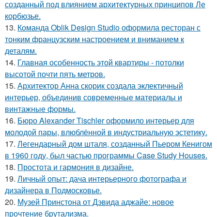
созданный под влиянием архитектурных принципов Ле
корбюзье.
13.
Команда Oblik Design Studio оформила ресторан с
тонким французским настроением и вниманием к
деталям.
14.
Главная особенность этой квартиры - потолки
высотой почти пять метров.
15.
Архитектор Анна скорик создала эклектичный
интерьер, объединив современные материалы и
винтажные формы.
16.
Бюро Alexander Tischler оформило интерьер для
молодой пары, влюблённой в индустриальную эстетику.
17.
Легендарный дом шталя, созданный Пьером Кенигом
в 1960 году, был частью программы Case Study Houses.
18.
Простота и гармония в дизайне.
19.
Личный опыт: дача интерьерного фотографа и
дизайнера в Подмосковье.
20.
Музей Принстона от Дэвида аджайе: новое
прочтение брутализма.