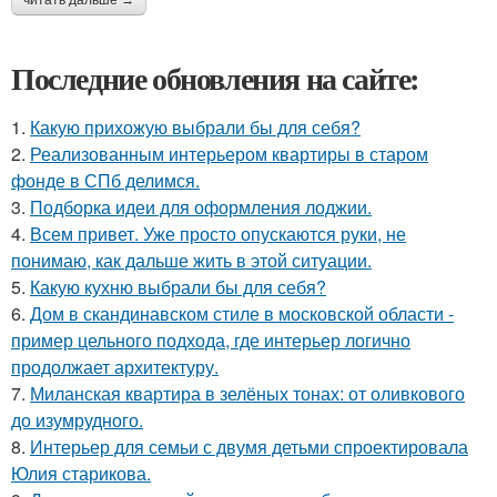
читать дальше →
Последние обновления на сайте:
1.
Какую прихожую выбрали бы для себя?
2.
Реализованным интерьером квартиры в старом
фонде в СПб делимся.
3.
Подборка идеи для оформления лоджии.
4.
Всем привет. Уже просто опускаются руки, не
понимаю, как дальше жить в этой ситуации.
5.
Какую кухню выбрали бы для себя?
6.
Дом в скандинавском стиле в московской области -
пример цельного подхода, где интерьер логично
продолжает архитектуру.
7.
Миланская квартира в зелёных тонах: от оливкового
до изумрудного.
8.
Интерьер для семьи с двумя детьми спроектировала
Юлия старикова.