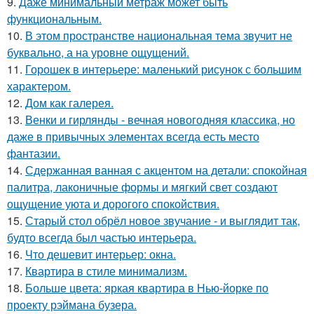
9.
Даже минимальный метраж может быть
функциональным.
10.
В этом пространстве национальная тема звучит не
буквально, а на уровне ощущений.
11.
Горошек в интерьере: маленький рисунок с большим
характером.
12.
Дом как галерея.
13.
Венки и гирлянды - вечная новогодняя классика, но
даже в привычных элементах всегда есть место
фантазии.
14.
Сдержанная ванная с акцентом на детали: спокойная
палитра, лаконичные формы и мягкий свет создают
ощущение уюта и дорогого спокойствия.
15.
Старый стол обрёл новое звучание - и выглядит так,
будто всегда был частью интерьера.
16.
Что дешевит интерьер: окна.
17.
Квартира в стиле минимализм.
18.
Больше цвета: яркая квартира в Нью-йорке по
проекту рэймана бузера.