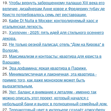
19.
Чтобы вернуть заброшенному палаццо Xiii века его
величие, дизайнерам Анне ковре и Фредерику тубау де
Кристо потребовалось семь лет реставрации.
20.
Кафе Di Nulla в Москве: контролируемый хаос и
итальянская легкость.
21.
Хэллоуин - 2025: пять идей для стильного осеннего
декора.
22.
Не только резной палисад: отель "Дом на Кирова" в
Вологде.
23.
Максимализм и контрасты: квартира для юриста в
Варшаве.
24.
Эра дофамина: яркая квартира в Париже.
25.
Минималистичная и лаконичная, эта квартира -
пример того, как даже монохром может быть
выразительным.
26.
Уют, баланс и внимание к деталям - именно так
можно описать этот проект, который начался с
небольшой бани и вырос в полноценный семейный дом.
27.
Терракотовый цвет в интерьере создаёт атмосферу