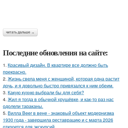
читать дальше →
Последние обновления на сайте:
1.
Красивый дизайн. В квартире все должно быть
прекрасно.
2.
Жизнь свела меня с женщиной, которая одна растит
дочь, и я довольно быстро привязался к ним обеим.
3.
Какую кухню выбрали бы для себя?
4.
Жил я тогда в обычной хрущёвке, и как-то раз нас
одолели тараканы.
5.
Вилла Beer в вене - знаковый объект модернизма
1930 года - завершила реставрацию и с марта 2026
откроется для экскурсий.