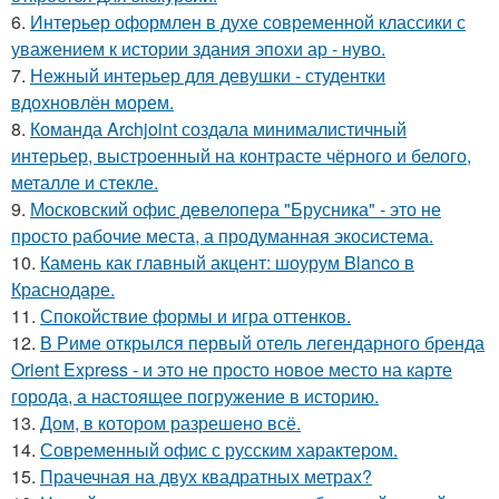
6.
Интерьер оформлен в духе современной классики с
уважением к истории здания эпохи ар - нуво.
7.
Нежный интерьер для девушки - студентки
вдохновлён морем.
8.
Команда Archjoint создала минималистичный
интерьер, выстроенный на контрасте чёрного и белого,
металле и стекле.
9.
Московский офис девелопера "Брусника" - это не
просто рабочие места, а продуманная экосистема.
10.
Камень как главный акцент: шоурум Blanco в
Краснодаре.
11.
Спокойствие формы и игра оттенков.
12.
В Риме открылся первый отель легендарного бренда
Orient Express - и это не просто новое место на карте
города, а настоящее погружение в историю.
13.
Дом, в котором разрешено всё.
14.
Современный офис с русским характером.
15.
Прачечная на двух квадратных метрах?