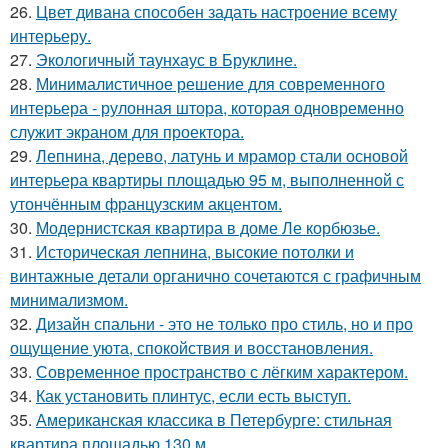
26.
Цвет дивана способен задать настроение всему
интерьеру.
27.
Экологичный таунхаус в Бруклине.
28.
Минималистичное решение для современного
интерьера - рулонная штора, которая одновременно
служит экраном для проектора.
29.
Лепнина, дерево, латунь и мрамор стали основой
интерьера квартиры площадью 95 м, выполненной с
утончённым французским акцентом.
30.
Модернистская квартира в доме Ле корбюзье.
31.
Историческая лепнина, высокие потолки и
винтажные детали органично сочетаются с графичным
минимализмом.
32.
Дизайн спальни - это не только про стиль, но и про
ощущение уюта, спокойствия и восстановления.
33.
Современное пространство с лёгким характером.
34.
Как установить плинтус, если есть выступ.
35.
Американская классика в Петербурге: стильная
квартира площадью 130 м.