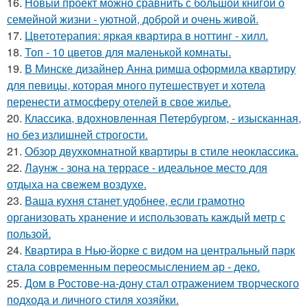
16.
Новый проект можно сравнить с большой книгой о
семейной жизни - уютной, доброй и очень живой.
17.
Цветотерапия: яркая квартира в ноттинг - хилл.
18.
Топ - 10 цветов для маленькой комнаты.
19.
В Минске дизайнер Анна римша оформила квартиру
для певицы, которая много путешествует и хотела
перенести атмосферу отелей в свое жилье.
20.
Классика, вдохновленная Петербургом, - изысканная,
но без излишней строгости.
21.
Обзор двухкомнатной квартиры в стиле неоклассика.
22.
Лаунж - зона на террасе - идеальное место для
отдыха на свежем воздухе.
23.
Ваша кухня станет удобнее, если грамотно
организовать хранение и использовать каждый метр с
пользой.
24.
Квартира в Нью-йорке с видом на центральный парк
стала современным переосмыслением ар - деко.
25.
Дом в Ростове-на-дону стал отражением творческого
подхода и личного стиля хозяйки.