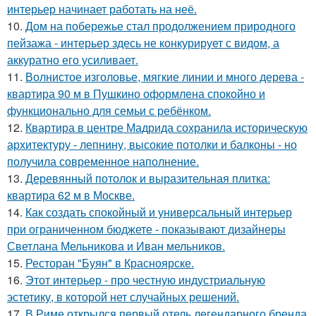
интерьер начинает работать на неё.
10.
Дом на побережье стал продолжением природного
пейзажа - интерьер здесь не конкурирует с видом, а
аккуратно его усиливает.
11.
Волнистое изголовье, мягкие линии и много дерева -
квартира 90 м в Пушкино оформлена спокойно и
функционально для семьи с ребёнком.
12.
Квартира в центре Мадрида сохранила историческую
архитектуру - лепнину, высокие потолки и балконы - но
получила современное наполнение.
13.
Деревянный потолок и выразительная плитка:
квартира 62 м в Москве.
14.
Как создать спокойный и универсальный интерьер
при ограниченном бюджете - показывают дизайнеры
Светлана Мельникова и Иван мельников.
15.
Ресторан "Буян" в Красноярске.
16.
Этот интерьер - про честную индустриальную
эстетику, в которой нет случайных решений.
17.
В Риме открылся первый отель легендарного бренда