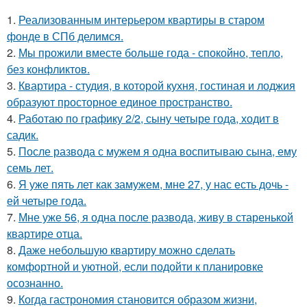
1.
Реализованным интерьером квартиры в старом
фонде в СПб делимся.
2.
Мы прожили вместе больше года - спокойно, тепло,
без конфликтов.
3.
Квартира - студия, в которой кухня, гостиная и лоджия
образуют просторное единое пространство.
4.
Работаю по графику 2/2, сыну четыре года, ходит в
садик.
5.
После развода с мужем я одна воспитываю сына, ему
семь лет.
6.
Я уже пять лет как замужем, мне 27, у нас есть дочь -
ей четыре года.
7.
Мне уже 56, я одна после развода, живу в старенькой
квартире отца.
8.
Даже небольшую квартиру можно сделать
комфортной и уютной, если подойти к планировке
осознанно.
9.
Когда гастрономия становится образом жизни,