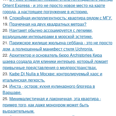
Orient Express - и это не просто новое место на карте
города, а настоящее погружение в историю.
18.
Спокойная интеллигентность: квартира рядом с МГУ.
19.
Прачечная на двух квадратных метрах?
20.
Нантакет обычно ассоциируется с легкими,
воздушными интерьерами в морской эстетике.
21.
Парижское жилище жюльена себбана - это не просто
дом, а полноценный манифест стиля Uchronia.
22.
Архитектор и основатель бюро Archistories Кира
шаева создала для клиники интерьер, который ломает
привычные представления о медпространствах.
23.
Кафе Di Nulla в Москве: контролируемый хаос и
итальянская легкость.
24.
Инста - остров: кухня кулинарного блогера в
Варшаве.
25.
Минималистичная и лаконичная, эта квартира -
пример того, как даже монохром может быть
выразительным.