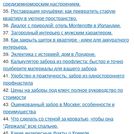
средиземноморским настроением.
35.
Реставрация хрущёвки: как превратить старую
квартиру в уютное пространство.
36.
Диалог с природой: отель Montenotte в Ирландии.
37.
Загородный интерьер с мужским характером.
38.
Как закрыть щиток в квартире - идеи для аккуратного
интерьера.
39.
Эклектика с историей: дом в Лондоне.
40.
Калькулятор забора из профлиста: быстро и точно
подберите материалы для вашего забора
41.
Удобство и практичность: забор из одностороннего
профнастила
42.
Цены на заборы под ключ: полное руководство по
стоимости
43.
Оцинкованный забор в Москве: особенности и
преимущества
44.
Что сделать со стеной за кроватью, чтобы она
"Держала" всю спальню.
45.
Какие интересные факты о Кремле