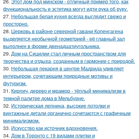
26.
Этот дом под минском - отличный пример того, как
функциональность и эстетика могут идти рука об руку.
27.
Небольшая белая кухня всегда выглядит свежо и
просторно.
28.
Церковь в районе северной гавани Копенгагена
выделяется необычной геометрией - её главный зал
выполнен в форме двенадцатиугольника.
29.
Дом на Сицилии стал личным пространством для
творчества и отдыха, созданным в гармонии с природой.
30.
Небольшая пекарня в центре Мадрида удивляет
интерьером, сочетающим природные мотивы и
футуризм.
31.
Кирпич, дерево и мрамор - тёплый минимализм в
темной палитре дома в Мельбурне.
32.
Историческая лепнина, высокие потолки и
винтажные детали органично сочетаются с графичным
минимализмом.
33.
Искусство как источник вдохновения.
34.
Дом в Торонто с 19 видами плитки и