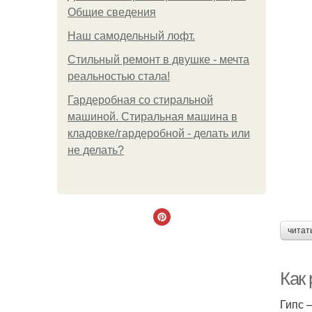
Общие сведения
Наш самодельный лофт.
Стильный ремонт в двушке - мечта
реальностью стала!
Гардеробная со стиральной
машиной. Стиральная машина в
кладовке/гардеробной - делать или
не делать?
читат
Как 
Гипс 