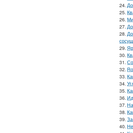
24.
До
25.
Кв
26.
Ми
27.
До
28.
До
сосущ
29.
Яр
30.
Кв
31.
Со
32.
Ro
33.
Ка
34.
Уг
35.
Ка
36.
Ид
37.
На
38.
Ка
39.
За
40.
Не