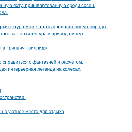
ошную яхту, пришвартованную среди сосен.
ала.
к архитектура может стать продолжением природы.
ого, как архитектура и природа могут
 в Гринвич - виллидж.
о справиться с фантазией и расчётом.
щая интерьерная легенда на колёсах.
и
остранства.
н в уютное место для отдыха