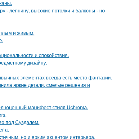
каны.
у - лепнину, высокие потолки и балконы - но
ёплым и живым.
е.
кциональности и спокойствия.
предметному дизайну.
ривычных элементах всегда есть место фантазии.
инила яркие детали, смелые решения и
олноценный манифест стиля Uchronia.
rs.
ово под Суздалем.
r a.
тичным, но и ярким акцентом интерьера.