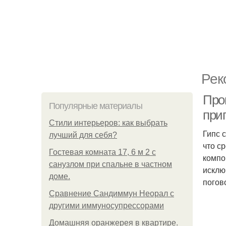
Рек
Проп
Популярные материалы
при
Стили интерьеров: как выбрать
Гипс 
лучший для себя?
что с
Гостевая комната 17, 6 м 2 с
компо
санузлом при спальне в частном
исклю
доме.
погов
Сравнение Сандиммун Неорал с
другими иммуносупрессорами
Домашняя оранжерея в квартире.