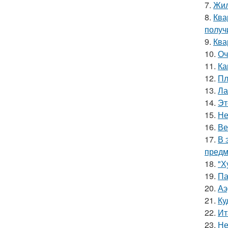
7.
Жил
8.
Ква
получ
9.
Ква
10.
Оч
11.
Ка
12.
Пл
13.
Ла
14.
Эт
15.
Не
16.
Ве
17.
В 
предм
18.
"Х
19.
Па
20.
Аэ
21.
Ку
22.
Ит
23.
Не