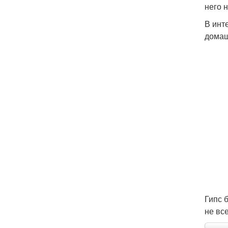
него 
В инт
домаш
Гипс 
не вс