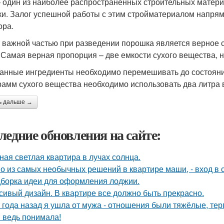
– один из наиболее распространенных строительных матери
ки. Залог успешной работы с этим стройматериалом напрям
ора.
 важной частью при разведении порошка является верное с
 Самая верная пропорция – две емкости сухого вещества, н
нные ингредиенты необходимо перемешивать до состояни
рамм сухого вещества необходимо использовать два литра 
ь дальше →
ледние обновления на сайте:
ная светлая квартира в лучах солнца.
о из самых необычных решений в квартире маши, - вход в с
борка идеи для оформления лоджии.
сивый дизайн. В квартире все должно быть прекрасно.
 года назад я ушла от мужа - отношения были тяжёлые, тер
я ведь понимала!