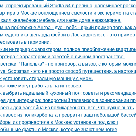
м, спроектированный Studia 54 в репино, напоминает роск
артира в Москве воплощением смелости и эксперимента ст
хаил хвалебнов: мебель для кафе дома наркомфина.
м на побережье Ангра - дус - рейс - яркий пример того, ка
м художника шепарда фейри в Лос-анджелесе - это пример т
ествовать в гармонии.
кий интерьер с характером: полное преображение квартиры
артира с характером и заботой о личном пространстве.
ветская "Панелька" - не приговор, а вызов, с которым можн
yal Scotsman - это не просто способ путешествия, а настоя
к установить стиральную машину с умом.
лы тоже могут работать на интерьер.
к выбрать идеальный кухонный пол: советы и рекомендаци
ея для интерьера: поворотный телевизор в зонировании пр
весы для бассейна из поликарбоната: все, что нужно знать
к навес из поликарбоната превратит ваш небольшой бассей
боры из профнастила в Москве: установка под ключ
обычные факты о Москве, которые знают немногие