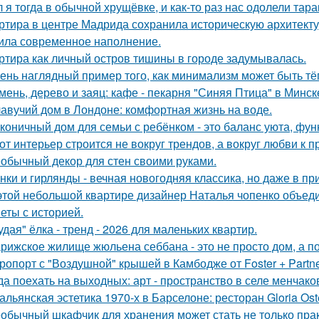
 я тогда в обычной хрущёвке, и как-то раз нас одолели тара
ртира в центре Мадрида сохранила историческую архитектур
ила современное наполнение.
ртира как личный остров тишины в городе задумывалась.
ень наглядный пример того, как минимализм может быть т
мень, дерево и заяц: кафе - пекарня "Синяя Птица" в Минск
авучий дом в Лондоне: комфортная жизнь на воде.
коничный дом для семьи с ребёнком - это баланс уюта, фун
от интерьер строится не вокруг трендов, а вокруг любви к 
обычный декор для стен своими руками.
нки и гирлянды - вечная новогодняя классика, но даже в п
этой небольшой квартире дизайнер Наталья чопенко объед
еты с историей.
удая" ёлка - тренд - 2026 для маленьких квартир.
рижское жилище жюльена себбана - это не просто дом, а п
ропорт с "Воздушной" крышей в Камбодже от Foster + Partne
да поехать на выходных: арт - пространство в селе менчак
альянская эстетика 1970-х в Барселоне: ресторан Gloria Oste
обычный шкафчик для хранения может стать не только прак