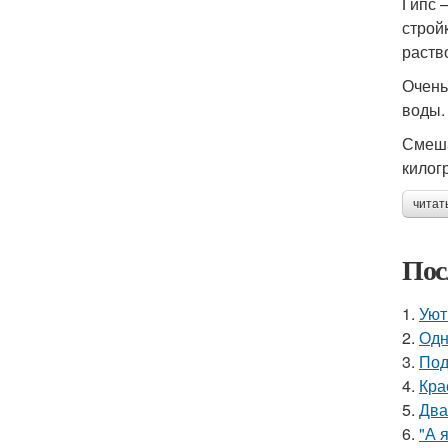
Гипс 
строй
раств
Очень
воды.
Смеша
килог
читат
Пос
1.
Уют
2.
Одн
3.
Под
4.
Кра
5.
Два
6.
"А 