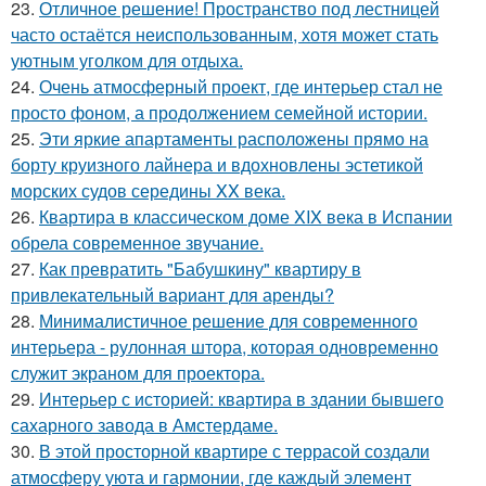
23.
Отличное решение! Пространство под лестницей
часто остаётся неиспользованным, хотя может стать
уютным уголком для отдыха.
24.
Очень атмосферный проект, где интерьер стал не
просто фоном, а продолжением семейной истории.
25.
Эти яркие апартаменты расположены прямо на
борту круизного лайнера и вдохновлены эстетикой
морских судов середины XX века.
26.
Квартира в классическом доме XIX века в Испании
обрела современное звучание.
27.
Как превратить "Бабушкину" квартиру в
привлекательный вариант для аренды?
28.
Минималистичное решение для современного
интерьера - рулонная штора, которая одновременно
служит экраном для проектора.
29.
Интерьер с историей: квартира в здании бывшего
сахарного завода в Амстердаме.
30.
В этой просторной квартире с террасой создали
атмосферу уюта и гармонии, где каждый элемент