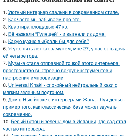
1.
Уютный интерьер спальни в современном стиле.
2.
Как часто мы забываем про это.
3.
Квартира площадью 47 кв.
4.
Её назвали "Гулящей" - и выгнали из дома.
5.
Какую кухню выбрали бы для себя?
6.
Я уже пять лет как замужем, мне 27, у нас есть дочь -
ей четыре года.
7.
Музыка стала отправной точкой этого интерьера:
пространство выстроено вокруг инструментов и
настроения импровизации.
8.
Universal Khaki - спокойный нейтральный хаки с
мягким зеленым подтоном.
9.
Дом в Нью-йорке с интерьерами Жана - Луи деньо -
пример того, как классическая база может звучать
современно.
10.
Белый бетон и зелень: дом в Испании, где сад стал
частью интерьера.
11.
Архитектор Алена чмелева обновила квартиру на