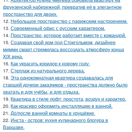
фрунзенской набережной, превратив её в элегантное
пространство для двоих.
12.
Небольшое пространство с парижским настроением.
13.
Современный офис с русским характером.
14.
Пространство, которое работает вместе с командой.
15.
Создавая свой дом под Стокгольмом, дизайнер
мимми смарт стремилась воссоздать атмосферу конца
XIX века.
16.
Как украсить коридор к новому году.
17.
Стеллаж из натурального дерева.
18.
Эта однокомнатная квартира создавалась для
старшей дочери заказчиков - пространства должно было
хватать и для учёбы, и для отдыха.
19.
Квартира в стиле лофт: простота, воздух и характер.
20.
Как красиво оформить инсталляцию в ванной.
21.
До/после ванной комнаты в хрущёвке.
22.
Инста - остров: кухня кулинарного блогера в
Варшаве.