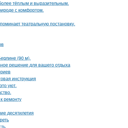
 более тёплым и выразительным.
природе с комфортом.
напоминает театральную постановку.
ов
ерлине (90 м).
ьное решение для вашего отдыха
ериев
говая инструкция
это уют.
дство.
 к ремонту
ние десятилетия
реть
сть