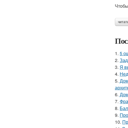
Чтобы
читат
Пос
1.
5 о
2.
Зад
3.
Я в
4.
Нед
5.
Дом
архит
6.
Дом
7.
Фра
8.
Бал
9.
Про
10.
Пр