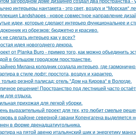
этом загородном доме дизайнер создал два пространства -
ычно интерьеры нантакета - это свет, воздух и "Морская" ле
ллекция Landshapes - новое совместное направление дизай
утые идеи, которые сделают интерьер функциональнее и ст
доконник из обрезков: бюджетно и красиво.
к не сделать интерьер как у всех?
остая идея новогоднего декора.
оект от Planka Buro - пример того, как можно объединить э
дой в большом городском пространстве.
зайнер Милана колодник создала интерьер, где гармонично 
артира в стиле лофт: простота, воздух и характер.
 только резной палисад: отель "Дом на Кирова" в Вологде.
личное решение! Пространство под лестницей часто остаё
ом для отдыха.
ильная прихожая для легкой уборки.
ень выразительный проект для тех, кто любит смелые реше
рковь в районе северной гавани Копенгагена выделяется н
нен в форме двенадцатиугольника.
артира на пятой авеню итальянский шик и энергетику манх