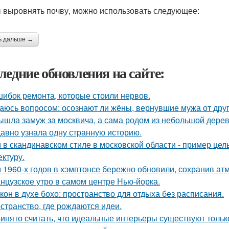
 выровнять почву, можно использовать следующее:
ь дальше →
ледние обновления на сайте:
шибок ремонта, которые стоили нервов.
аюсь вопросом: осознают ли жёны, вернувшие мужа от друго
ышла замуж за москвича, а сама родом из небольшой дерев
авно узнала одну странную историю.
 в скандинавском стиле в московской области - пример цел
ектуру.
 1960-х годов в хэмптонсе бережно обновили, сохранив ат
нцузское утро в самом центре Нью-йорка.
кон в духе бохо: пространство для отдыха без расписания.
странство, где рождаются идеи.
инято считать, что идеальные интерьеры существуют только