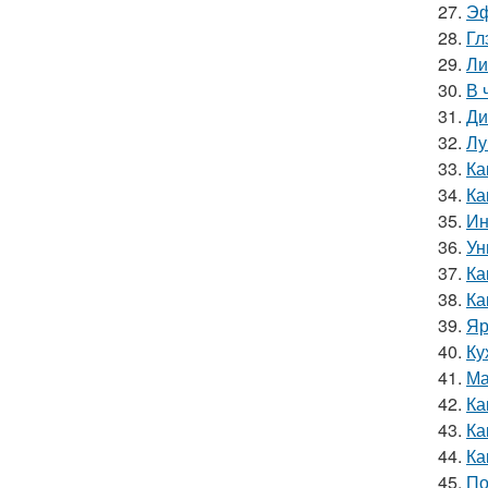
27.
Эф
28.
Гл
29.
Ли
30.
В 
31.
Ди
32.
Лу
33.
Ка
34.
Ка
35.
Ин
36.
Ун
37.
Ка
38.
Ка
39.
Яр
40.
Ку
41.
Ма
42.
Ка
43.
Ка
44.
Ка
45.
По