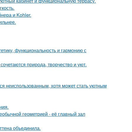
 уютный кабинет и функциональную террасу.
гкость.
нера и Kohler.
ильнее.
стетику, функциональность и гармонию с
сочетаются природа, творчество и уют.
тся неиспользованным, хотя может стать уютным
ния.
еобычной геометрией - её главный зал
эттена объединила.