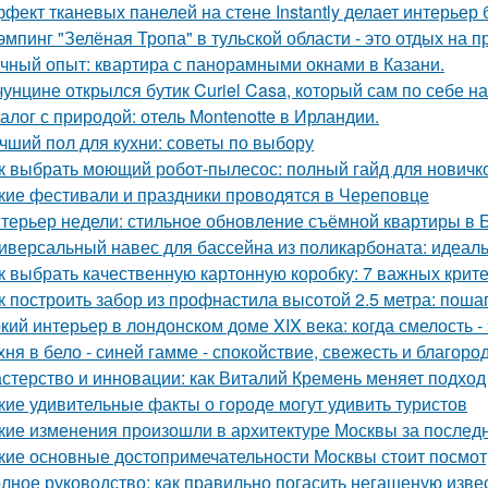
фект тканевых панелей на стене Instantly делает интерьер
эмпинг "Зелёная Тропа" в тульской области - это отдых на 
чный опыт: квартира с панорамными окнами в Казани.
чунцине открылся бутик Curiel Casa, который сам по себе 
алог с природой: отель Montenotte в Ирландии.
чший пол для кухни: советы по выбору
к выбрать моющий робот-пылесос: полный гайд для новичк
кие фестивали и праздники проводятся в Череповце
терьер недели: стильное обновление съёмной квартиры в Б
иверсальный навес для бассейна из поликарбоната: идеал
к выбрать качественную картонную коробку: 7 важных крит
к построить забор из профнастила высотой 2.5 метра: поша
кий интерьер в лондонском доме XIX века: когда смелость - 
хня в бело - синей гамме - спокойствие, свежесть и благоро
стерство и инновации: как Виталий Кремень меняет подход
кие удивительные факты о городе могут удивить туристов
кие изменения произошли в архитектуре Москвы за послед
кие основные достопримечательности Москвы стоит посмот
лное руководство: как правильно погасить негашеную изве