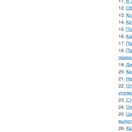
11.
В 
12.
Об
13.
Ко
14.
Кр
15.
По
16.
Ка
17.
Пр
18.
Пр
приро
19.
Ди
20.
Кв
21.
Не
22.
От
уголк
23.
Ст
24.
Оч
25.
Це
выпол
26.
Кв