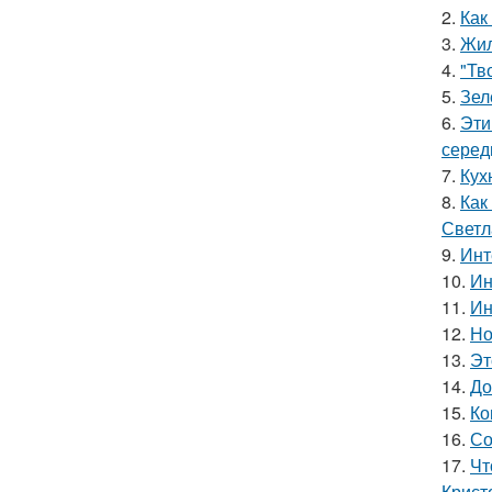
2.
Как
3.
Жил
4.
"Тв
5.
Зел
6.
Эти
серед
7.
Кух
8.
Как
Светл
9.
Инт
10.
Ин
11.
Ин
12.
Но
13.
Эт
14.
До
15.
Ко
16.
Со
17.
Чт
Крист