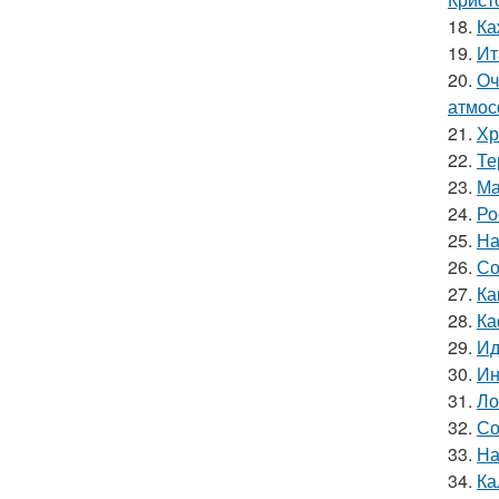
18.
Ка
19.
Ит
20.
Оч
атмос
21.
Хр
22.
Те
23.
Ма
24.
Ро
25.
На
26.
Со
27.
Ка
28.
Ка
29.
Ид
30.
Ин
31.
Ло
32.
Со
33.
На
34.
Ка