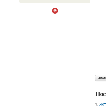
читат
Пос
1.
Уют