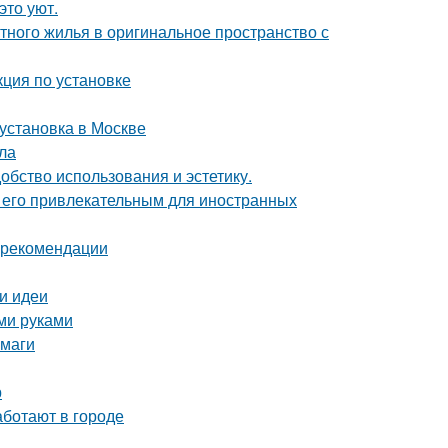
это уют.
тного жилья в оригинальное пространство с
ция по установке
 установка в Москве
ла
бство использования и эстетику.
т его привлекательным для иностранных
и рекомендации
 и идеи
ми руками
умаги
р
аботают в городе