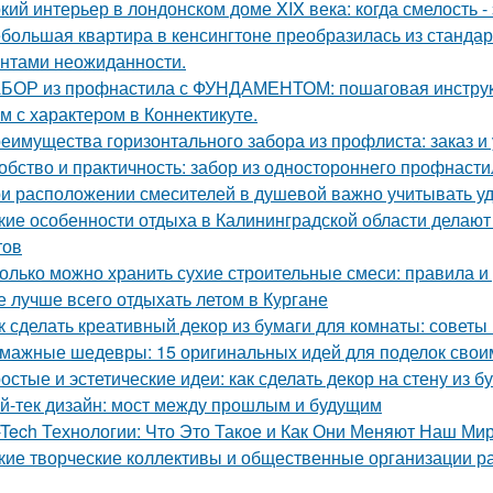
кий интерьер в лондонском доме XIX века: когда смелость - 
большая квартира в кенсингтоне преобразилась из стандар
нтами неожиданности.
БОР из профнастила с ФУНДАМЕНТОМ: пошаговая инструк
м с характером в Коннектикуте.
еимущества горизонтального забора из профлиста: заказ и
обство и практичность: забор из одностороннего профнасти
и расположении смесителей в душевой важно учитывать удо
кие особенности отдыха в Калининградской области делаю
тов
олько можно хранить сухие строительные смеси: правила 
е лучше всего отдыхать летом в Кургане
к сделать креативный декор из бумаги для комнаты: советы
мажные шедевры: 15 оригинальных идей для поделок свои
остые и эстетические идеи: как сделать декор на стену из б
й-тек дизайн: мост между прошлым и будущим
-Tech Технологии: Что Это Такое и Как Они Меняют Наш Ми
кие творческие коллективы и общественные организации р