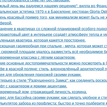
ждый день мы радуемся нашему решению": вилла во Франц
альянская эстетика 1970-х в Барселоне: ресторан Gloria Oste
ень красивый пример того, как минимализм может быть не
ферой.
анение в квартирах со сложной планировкой особого подхо
рракотовый цвет в интерьере создаёт атмосферу тепла и ую
ленькая квартира, которая кажется просторнее.
скошная гардеробная при спальне - мечта, которая может с
 скромной площади удалось разместить всё необходимое бе
временная классика с лёгким характером.
кие основные достопримечательности можно посмотреть в
фе в красной поляне: стиль, вдохновлённый архитектурой 
ея для обновления прихожей своими руками.
терьер в стиле "Разрушенного Замка": как соединить роско
фт с характером и яркими акцентами.
временный дом, отражающий личность хозяина.
вес для бассейна своими руками: как сделать удобное и ст
лькулятор забора из профлиста: быстро и точно подберите