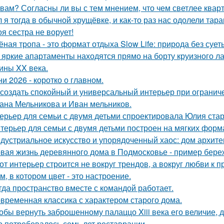
 вам? Согласны ли вы с тем мнением, что чем светлее квар
 я тогда в обычной хрущёвке, и как-то раз нас одолели тара
оя сестра не ворует!
ёная тропа - это формат отдыха Slow Life: природа без суе
 яркие апартаменты находятся прямо на борту круизного ла
ины XX века.
ни 2026 - коротко о главном.
 создать спокойный и универсальный интерьер при ограни
ана Мельникова и Иван мельников.
ерьер для семьи с двумя детьми спроектировала Юлия стар
терьер для семьи с двумя детьми построен на мягких форм
дустриальное искусство и упорядоченный хаос: дом архит
вая жизнь деревянного дома в Подмосковье - пример береж
от интерьер строится не вокруг трендов, а вокруг любви к 
м, в котором цвет - это настроение.
гда пространство вместе с командой работает.
временная классика с характером старого дома.
обы вернуть заброшенному палаццо Xiii века его величие, 
о потребовалось семь лет реставрации.