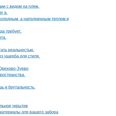
ии с видом на пляж.
r a.
 холодным, а наполненным теплом и
да требует.
та.
тать реальностью.
з ущерба для стиля.
 Орехово-Зуево
пространства.
шь и брутальность.
ильное укрытие
 материалы для вашего забора