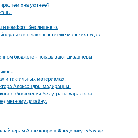
тира, тем она уютнее?
каны.
ты и комфорт без лишнего.
йнера и отсылают к эстетике морских судов
ченном бюджете - показывают дизайнеры
икова.
ах и тактильных материалах.
ектора Александры мадираццы.
ного обновления без утраты характера.
предметному дизайну.
дизайнерам Анне ковре и Фредерику тубау де