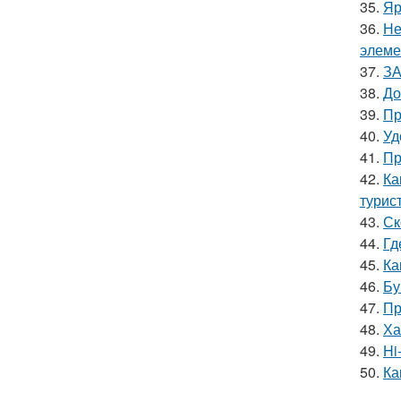
35.
Яр
36.
Не
элеме
37.
ЗА
38.
До
39.
Пр
40.
Уд
41.
Пр
42.
Ка
турис
43.
Ск
44.
Гд
45.
Ка
46.
Бу
47.
Пр
48.
Ха
49.
Hi
50.
Ка