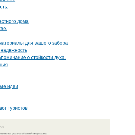
сть.
астного дома
ве.
 материалы для вашего забора
 надежность
апоминание о стойкости духа.
ания
вые идеи
ают туристов
язь
решено при указании обратной гиперссылки.