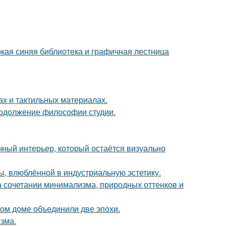
окая синяя библиотека и графичная лестница
ах и тактильных материалах.
продолжение философии студии.
ный интерьер, который остаётся визуально
ы, влюблённой в индустриальную эстетику.
 сочетании минимализма, природных оттенков и
ом доме объединили две эпохи.
зма.