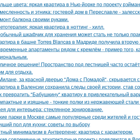
льше цвета: яркая квартира в Нью-йорке по проекту рэйман
месленность и этника: гостевой дом в Переславле - залесск
монт балкона своими руками.
етотерапия: яркая квартира в ноттинг - хилл.
обычный шкафчик для хранения может стать не только прак
артира в башне Torres Blancas в Мадриде получила вторую 
временные апартаменты рядом с кремлём - пример того, к
иональным.
личное решение! Пространство под лестницей часто остаё
ом для отдыха.
Милане, за красной дверью "Дома с Помадой", скрывается с
артира в Валенсии сохранила следы своей истории, став 
к превратить "Бабушкину" квартиру в привлекательный вар
мпактные и изящные - тонкие полки из нержавеющей стали
ея для интерьера: стеклянное зонирование.
кие парки в Москве самые популярные среди жителей и гос
чший пол для кухни: советы по выбору
тный минимализм в Антверпене: квартира с характером.
кие современные архитектурные проекты появляются в Во