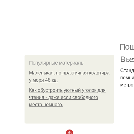
Пош
Въе
Популярные материалы
Станд
Маленькая, но практичная квартира
помни
у моря 48 кв.
метро
Как обустроить уютный уголок для
чтения - даже если свободного
места немного.