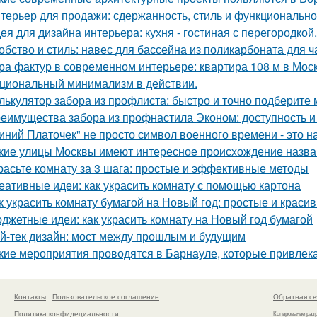
терьер для продажи: сдержанность, стиль и функционально
ея для дизайна интерьера: кухня - гостиная с перегородкой.
обство и стиль: навес для бассейна из поликарбоната для ч
ра фактур в современном интерьере: квартира 108 м в Моск
циональный минимализм в действии.
лькулятор забора из профлиста: быстро и точно подберите
еимущества забора из профнастила Эконом: доступность и
иний Платочек" не просто символ военного времени - это н
кие улицы Москвы имеют интересное происхождение назв
расьте комнату за 3 шага: простые и эффективные методы
еативные идеи: как украсить комнату с помощью картона
к украсить комнату бумагой на Новый год: простые и краси
джетные идеи: как украсить комнату на Новый год бумагой
й-тек дизайн: мост между прошлым и будущим
кие мероприятия проводятся в Барнауле, которые привлек
Контакты
Пользовательское соглашение
Обратная св
Политика конфидециальности
Копирование раз