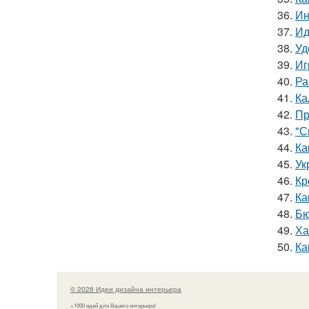
36.
Ин
37.
Ид
38.
Уд
39.
Иг
40.
Ра
41.
Ка
42.
Пр
43.
"С
44.
Ка
45.
Ук
46.
Кр
47.
Ка
48.
Бю
49.
Ха
50.
Ка
© 2026 Идеи дизайна интерьера
+1000 идей для Вашего интерьера!