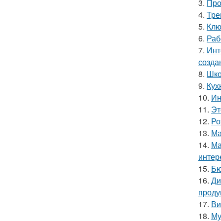
3.
Про
4.
Тре
5.
Клю
6.
Раб
7.
Инт
созда
8.
Шко
9.
Кух
10.
Ин
11.
Эт
12.
Ро
13.
Ма
14.
Ма
интер
15.
Бю
16.
Ди
проду
17.
Ви
18.
Му