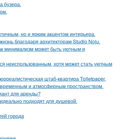
а бузера.
ом.
тичным, но и ярким акцентом интерьера.
жизнь благодаря архитекторам Studio Noju.
ак минимализм может быть уютным и
тся неиспользованным, хотя может стать уютным
юрреалистическая штаб-квартира Toiletpaper.
современным и атмосферным пространством.
иант для аренды?
 идеально подходят для душевой.
тей города
ронеже