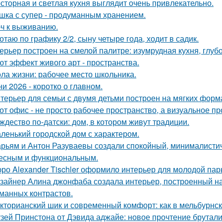
сторная и светлая кухня выглядит очень привлекательно.
шка с супер - продуманным хранением.
ч к выживанию.
отаю по графику 2/2, сыну четыре года, ходит в садик.
ерьер построен на смелой палитре: изумрудная кухня, глуб
ют эффект живого арт - пространства.
ла жизни: рабочее место школьника.
ни 2026 - коротко о главном.
терьер для семьи с двумя детьми построен на мягких форм
от офис - не просто рабочее пространство, а визуальное 
ждество по-датски: дом, в котором живут традиции.
ленький городской дом с характером.
рьям и Антон Разуваевы создали спокойный, минималистич
есным и функциональным.
ро Alexander Tischler оформило интерьер для молодой пар
зайнер Алина джонфаба создала интерьер, построенный на
манных контрастов.
кторианский шик и современный комфорт: как в мельбурнск
зей Принстона от Дэвида аджайе: новое прочтение брутали