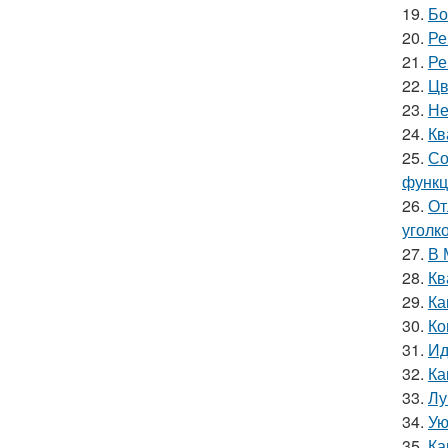
19.
Бо
20.
Ре
21.
Ре
22.
Цв
23.
Не
24.
Кв
25.
Со
функц
26.
От
уголк
27.
В 
28.
Кв
29.
Ка
30.
Ко
31.
Ид
32.
Ка
33.
Лу
34.
Ую
35.
Ка