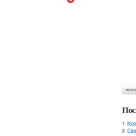
читат
Пос
1.
Кух
2.
Све