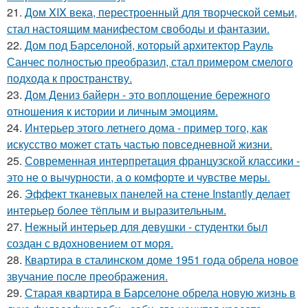
21.
Дом XIX века, перестроенный для творческой семьи,
стал настоящим манифестом свободы и фантазии.
22.
Дом под Барселоной, который архитектор Рауль
Санчес полностью преобразил, стал примером смелого
подхода к пространству.
23.
Дом Дениз байерн - это воплощение бережного
отношения к истории и личным эмоциям.
24.
Интерьер этого летнего дома - пример того, как
искусство может стать частью повседневной жизни.
25.
Современная интерпретация французской классики -
это не о вычурности, а о комфорте и чувстве меры.
26.
Эффект тканевых панелей на стене Instantly делает
интерьер более тёплым и выразительным.
27.
Нежный интерьер для девушки - студентки был
создан с вдохновением от моря.
28.
Квартира в сталинском доме 1951 года обрела новое
звучание после преображения.
29.
Старая квартира в Барселоне обрела новую жизнь в