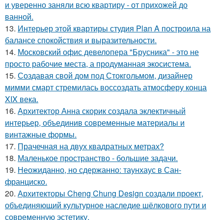
и уверенно заняли всю квартиру - от прихожей до
ванной.
13.
Интерьер этой квартиры студия Plan A построила на
балансе спокойствия и выразительности.
14.
Московский офис девелопера "Брусника" - это не
просто рабочие места, а продуманная экосистема.
15.
Создавая свой дом под Стокгольмом, дизайнер
мимми смарт стремилась воссоздать атмосферу конца
XIX века.
16.
Архитектор Анна скорик создала эклектичный
интерьер, объединив современные материалы и
винтажные формы.
17.
Прачечная на двух квадратных метрах?
18.
Маленькое пространство - большие задачи.
19.
Неожиданно, но сдержанно: таунхаус в Сан-
франциско.
20.
Архитекторы Cheng Chung Design создали проект,
объединяющий культурное наследие шёлкового пути и
современную эстетику.