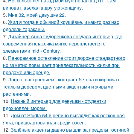
4.
Несколько лет назад мой муж попал в ДТП - сам
виноват, въехал в другую женщину.
5.
Мне 32, моей девушке 22.
6.
Жил я тогда в обычной хрущёвке, и как-то раз нас
одолели тараканы.
7.
Дизайнер Анна сидоренкова создала интерьер, где
современная классика мягко переплетается с
элементами mid - Century.
8.
Панорамное остекление стоит дороже стандартного,
но заметно повышает привлекательность жилья при
продаже или аренде.
9.
Лофт с настроением - контраст бетона и кирпича с
тёплым деревом, цветными акцентами и живыми
растениями.
10.
Нежный интерьер для девушки - студентки
вдохновлён морем.
11.
Дом от Studia 54 в репино выглядит как роскошная
яхта, пришвартованная среди сосен.
12.
Зелёные акценты давно вышли за пределы гостиной