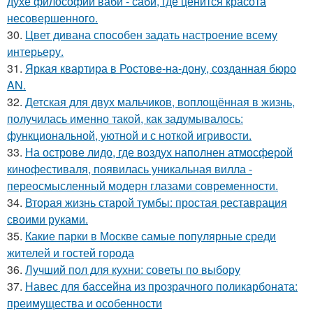
духе философии ваби - саби, где ценится красота
несовершенного.
30.
Цвет дивана способен задать настроение всему
интерьеру.
31.
Яркая квартира в Ростове-на-дону, созданная бюро
AN.
32.
Детская для двух мальчиков, воплощённая в жизнь,
получилась именно такой, как задумывалось:
функциональной, уютной и с ноткой игривости.
33.
На острове лидо, где воздух наполнен атмосферой
кинофестиваля, появилась уникальная вилла -
переосмысленный модерн глазами современности.
34.
Вторая жизнь старой тумбы: простая реставрация
своими руками.
35.
Какие парки в Москве самые популярные среди
жителей и гостей города
36.
Лучший пол для кухни: советы по выбору
37.
Навес для бассейна из прозрачного поликарбоната:
преимущества и особенности