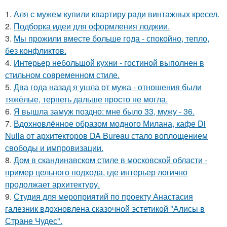
1.
Аля с мужем купили квартиру ради винтажных кресел.
2.
Подборка идеи для оформления лоджии.
3.
Мы прожили вместе больше года - спокойно, тепло,
без конфликтов.
4.
Интерьер небольшой кухни - гостиной выполнен в
стильном современном стиле.
5.
Два года назад я ушла от мужа - отношения были
тяжёлые, терпеть дальше просто не могла.
6.
Я вышла замуж поздно: мне было 33, мужу - 36.
7.
Вдохновлённое образом модного Милана, кафе Di
Nulla от архитекторов DA Bureau стало воплощением
свободы и импровизации.
8.
Дом в скандинавском стиле в московской области -
пример цельного подхода, где интерьер логично
продолжает архитектуру.
9.
Студия для мероприятий по проекту Анастасия
галезник вдохновлена сказочной эстетикой "Алисы в
Стране Чудес".