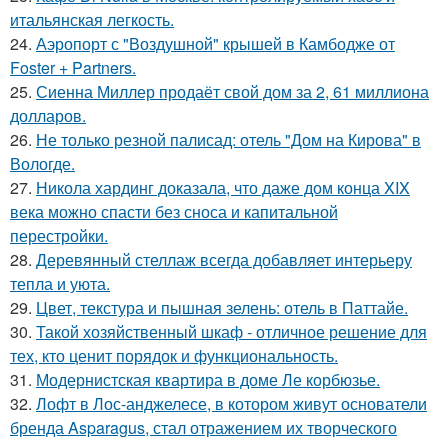
итальянская легкость.
24.
Аэропорт с "Воздушной" крышей в Камбодже от
Foster + Partners.
25.
Сиенна Миллер продаёт свой дом за 2, 61 миллиона
долларов.
26.
Не только резной палисад: отель "Дом на Кирова" в
Вологде.
27.
Никола хардинг доказала, что даже дом конца XIX
века можно спасти без сноса и капитальной
перестройки.
28.
Деревянный стеллаж всегда добавляет интерьеру
тепла и уюта.
29.
Цвет, текстура и пышная зелень: отель в Паттайе.
30.
Такой хозяйственный шкаф - отличное решение для
тех, кто ценит порядок и функциональность.
31.
Модернистская квартира в доме Ле корбюзье.
32.
Лофт в Лос-анджелесе, в котором живут основатели
бренда Asparagus, стал отражением их творческого