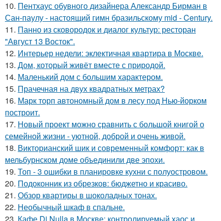
10.
Пентхаус обувного дизайнера Александр Бирман в
Сан-паулу - настоящий гимн бразильскому mid - Century.
11.
Панно из сковородок и диалог культур: ресторан
"Август 13 Восток".
12.
Интерьер недели: эклектичная квартира в Москве.
13.
Дом, который живёт вместе с природой.
14.
Маленький дом с большим характером.
15.
Прачечная на двух квадратных метрах?
16.
Марк торп автономный дом в лесу под Нью-йорком
построит.
17.
Новый проект можно сравнить с большой книгой о
семейной жизни - уютной, доброй и очень живой.
18.
Викторианский шик и современный комфорт: как в
мельбурнском доме объединили две эпохи.
19.
Топ - 3 ошибки в планировке кухни с полуостровом.
20.
Подоконник из обрезков: бюджетно и красиво.
21.
Обзор квартиры в шоколадных тонах.
22.
Необычный шкаф в спальне.
23.
Кафе Di Nulla в Москве: контролируемый хаос и