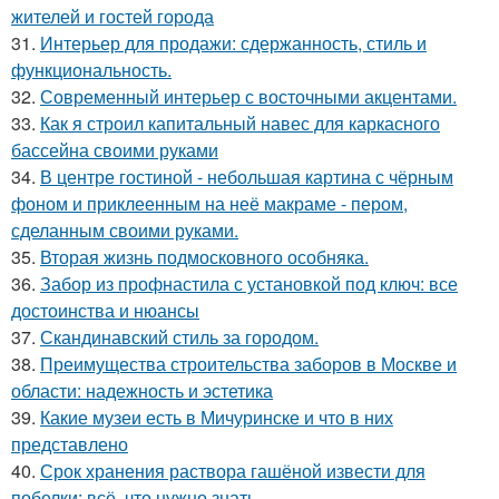
жителей и гостей города
31.
Интерьер для продажи: сдержанность, стиль и
функциональность.
32.
Современный интерьер с восточными акцентами.
33.
Как я строил капитальный навес для каркасного
бассейна своими руками
34.
В центре гостиной - небольшая картина с чёрным
фоном и приклеенным на неё макраме - пером,
сделанным своими руками.
35.
Вторая жизнь подмосковного особняка.
36.
Забор из профнастила с установкой под ключ: все
достоинства и нюансы
37.
Скандинавский стиль за городом.
38.
Преимущества строительства заборов в Москве и
области: надежность и эстетика
39.
Какие музеи есть в Мичуринске и что в них
представлено
40.
Срок хранения раствора гашёной извести для
побелки: всё, что нужно знать