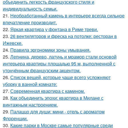
объединить легкость французского стиля и
индивидуальность семьи.
21.
Необработанный камень в интерьере всегда сильное
впечатление производит.
22.
Яркая квартира у фонтана в Риме треви.
23.
26 вентиляторов и фреска на потолке: ресторан в
Ижевске.
24.
Правила эргономики зоны умывания.
25.
Лепнина, дерево, латунь и мрамор стали основой
интерьера квартиры площадью 95 м, выполненной с
утончённым французским акцентом.
26.
Список вещей, которые чаще всего усложняют
уборку в ванной комнате:
27.
Современная квартира с камином.
28.
Как объединить эпохи: квартира в Милане с
винтажным настроением.
29.
Палаццо для души: мини - отель с ароматом
Флоренции.
30.
Какие парки в Москве самые популярные среди