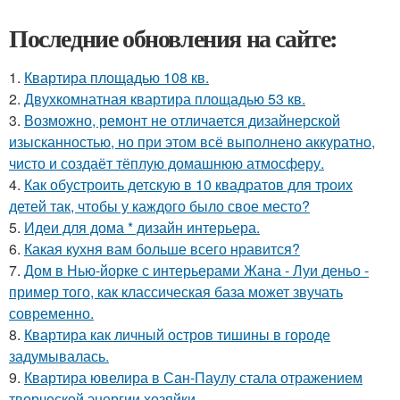
Последние обновления на сайте:
1.
Квартира площадью 108 кв.
2.
Двухкомнатная квартира площадью 53 кв.
3.
Возможно, ремонт не отличается дизайнерской
изысканностью, но при этом всё выполнено аккуратно,
чисто и создаёт тёплую домашнюю атмосферу.
4.
Как обустроить детскую в 10 квадратов для троих
детей так, чтобы у каждого было свое место?
5.
Идеи для дома * дизайн интерьера.
6.
Какая кухня вам больше всего нравится?
7.
Дом в Нью-йорке с интерьерами Жана - Луи деньо -
пример того, как классическая база может звучать
современно.
8.
Квартира как личный остров тишины в городе
задумывалась.
9.
Квартира ювелира в Сан-Паулу стала отражением
творческой энергии хозяйки.