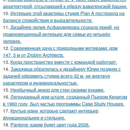
архитектурой, отсылающей к образу вавилонской башни.
10.
Интерьер этой квартиры студия Plan A построила на
балансе спокойствия и выразительности.
11.
Дизайнер лилия Асфандиярова создала яркий, но
уравновешенный интерьер для семьи из четырёх
человек.
12.
Современная дача с природными мотивами: дом
147, 3 м от Zrobim Architects.
13.
Когда пространство вместе с командой работает.
14.
Заказчица обратилась к дизайнеру Юлии поздняк с
задачей оформить студию всего 32 м, не жертвуя
характером и индивидуальностью.
15.
Необычный декор для стен своими руками.
16.
Легендарный дом шталя, созданный Пьером Кенигом
в 1960 году, был частью программы Case Study Houses.
17.
Крутые идеи, которые сделают интерьер
функциональнее и стильнее.
18.
Pantone: каким будет цвет года 2026.