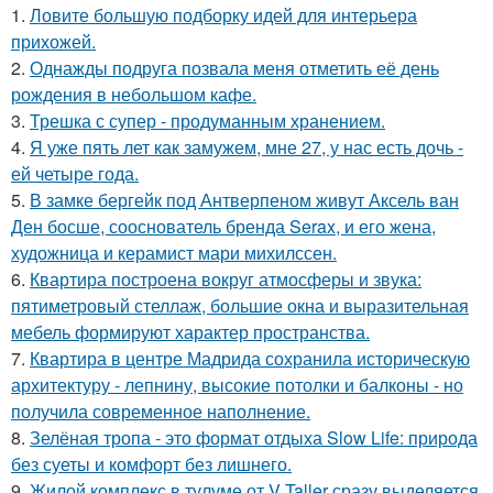
1.
Ловите большую подборку идей для интерьера
прихожей.
2.
Однажды подруга позвала меня отметить её день
рождения в небольшом кафе.
3.
Трешка с супер - продуманным хранением.
4.
Я уже пять лет как замужем, мне 27, у нас есть дочь -
ей четыре года.
5.
В замке бергейк под Антверпеном живут Аксель ван
Ден босше, сооснователь бренда Serax, и его жена,
художница и керамист мари михилссен.
6.
Квартира построена вокруг атмосферы и звука:
пятиметровый стеллаж, большие окна и выразительная
мебель формируют характер пространства.
7.
Квартира в центре Мадрида сохранила историческую
архитектуру - лепнину, высокие потолки и балконы - но
получила современное наполнение.
8.
Зелёная тропа - это формат отдыха Slow Life: природа
без суеты и комфорт без лишнего.
9.
Жилой комплекс в тулуме от V Taller сразу выделяется