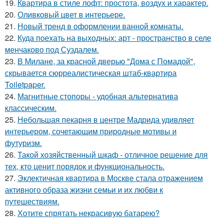
19.
Квартира в стиле лофт: простота, воздух и характер.
20.
Оливковый цвет в интерьере.
21.
Новый тренд в оформлении ванной комнаты.
22.
Куда поехать на выходных: арт - пространство в селе
менчаково под Суздалем.
23.
В Милане, за красной дверью "Дома с Помадой",
скрывается сюрреалистическая штаб-квартира
Toiletpaper.
24.
Магнитные стопоры - удобная альтернатива
классическим.
25.
Небольшая пекарня в центре Мадрида удивляет
интерьером, сочетающим природные мотивы и
футуризм.
26.
Такой хозяйственный шкаф - отличное решение для
тех, кто ценит порядок и функциональность.
27.
Эклектичная квартира в Москве стала отражением
активного образа жизни семьи и их любви к
путешествиям.
28.
Хотите спрятать некрасивую батарею?