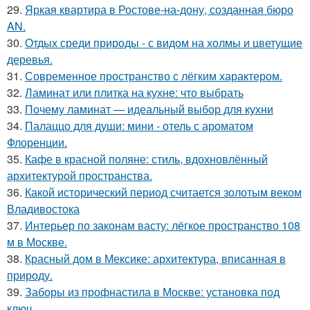
29.
Яркая квартира в Ростове-на-дону, созданная бюро
AN.
30.
Отдых среди природы - с видом на холмы и цветущие
деревья.
31.
Современное пространство с лёгким характером.
32.
Ламинат или плитка на кухне: что выбрать
33.
Почему ламинат — идеальный выбор для кухни
34.
Палаццо для души: мини - отель с ароматом
Флоренции.
35.
Кафе в красной поляне: стиль, вдохновлённый
архитектурой пространства.
36.
Какой исторический период считается золотым веком
Владивостока
37.
Интерьер по законам васту: лёгкое пространство 108
м в Москве.
38.
Красный дом в Мексике: архитектура, вписанная в
природу.
39.
Заборы из профнастила в Москве: установка под
ключ