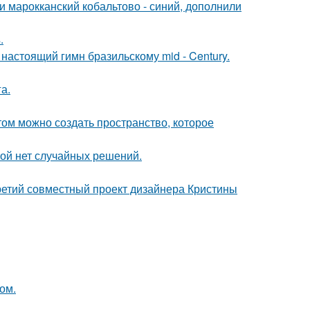
и марокканский кобальтово - синий, дополнили
.
настоящий гимн бразильскому mid - Century.
а.
том можно создать пространство, которое
рой нет случайных решений.
третий совместный проект дизайнера Кристины
ом.