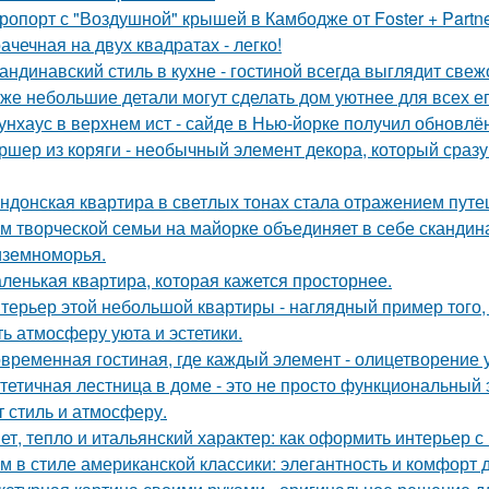
ропорт с "Воздушной" крышей в Камбодже от Foster + Partne
ачечная на двух квадратах - легко!
андинавский стиль в кухне - гостиной всегда выглядит свеж
же небольшие детали могут сделать дом уютнее для всех ег
унхаус в верхнем ист - сайде в Нью-йорке получил обновлё
ршер из коряги - необычный элемент декора, который сраз
ндонская квартира в светлых тонах стала отражением путе
м творческой семьи на майорке объединяет в себе скандин
земноморья.
ленькая квартира, которая кажется просторнее.
терьер этой небольшой квартиры - наглядный пример того,
ть атмосферу уюта и эстетики.
временная гостиная, где каждый элемент - олицетворение у
тетичная лестница в доме - это не просто функциональный 
т стиль и атмосферу.
ет, тепло и итальянский характер: как оформить интерьер с
м в стиле американской классики: элегантность и комфорт 