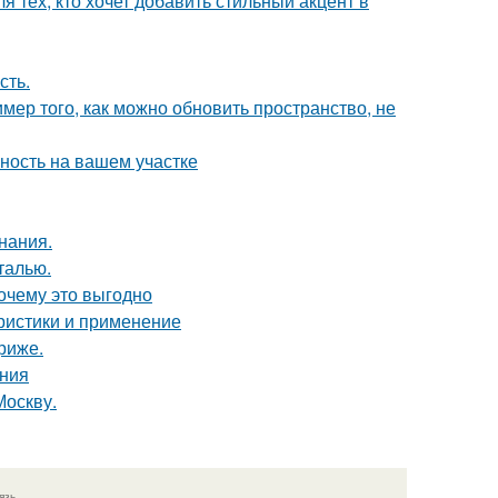
 тех, кто хочет добавить стильный акцент в
сть.
мер того, как можно обновить пространство, не
ность на вашем участке
нания.
талью.
почему это выгодно
ристики и применение
риже.
ания
Москву.
язь