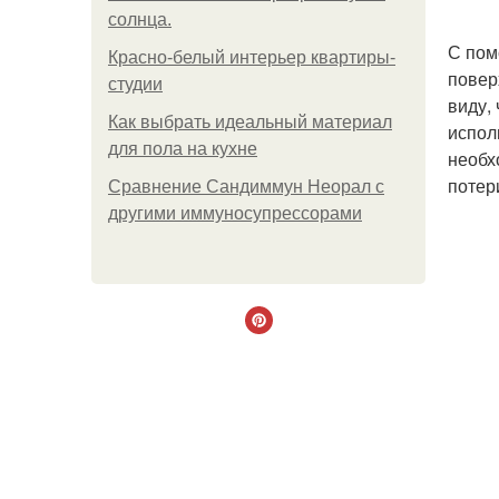
солнца.
С пом
Красно-белый интерьер квартиры-
повер
студии
виду,
Как выбрать идеальный материал
испол
для пола на кухне
необх
потер
Сравнение Сандиммун Неорал с
другими иммуносупрессорами