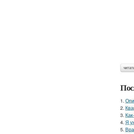
читат
Пос
1.
Опи
2.
Ква
3.
Как
4.
Я у
5.
Вра