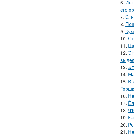
6.
Инт
его о
7.
Сти
8.
Пен
9.
Кух
10.
Ск
11.
Цв
12.
Эт
выдел
13.
Эт
14.
Ма
15.
В 
Горшк
16.
Не
17.
Ёл
18.
Чт
19.
Ка
20.
Ре
21.
Не