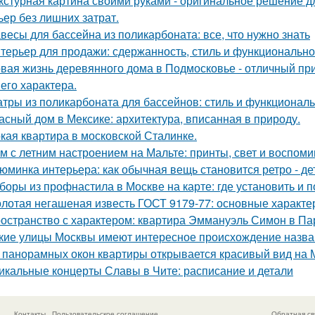
кстурная картина своими руками - оригинальное решение для
ьер без лишних затрат.
весы для бассейна из поликарбоната: все, что нужно знать
терьер для продажи: сдержанность, стиль и функционально
вая жизнь деревянного дома в Подмосковье - отличный при
 его характера.
тры из поликарбоната для бассейнов: стиль и функциональ
асный дом в Мексике: архитектура, вписанная в природу.
кая квартира в московской Сталинке.
м с летним настроением на Мальте: принты, свет и воспоми
юминка интерьера: как обычная вещь становится ретро - де
боры из профнастила в Москве на карте: где установить и 
лотая негашеная известь ГОСТ 9179-77: основные характе
остранство с характером: квартира Эммануэль Симон в Па
кие улицы Москвы имеют интересное происхождение назв
 панорамных окон квартиры открывается красивый вид на 
икальные концерты Славы в Чите: расписание и детали
Контакты
Пользовательское соглашение
Обратная св