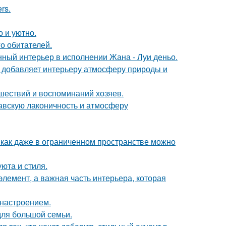
rs.
о и уютно.
о обитателей.
нный интерьер в исполнении Жана - Луи деньо.
у добавляет интерьеру атмосферу природы и
шествий и воспоминаний хозяев.
авскую лаконичность и атмосферу
 как даже в ограниченном пространстве можно
юта и стиля.
элемент, а важная часть интерьера, которая
 настроением.
для большой семьи.