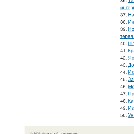
36.
Те
интер
37.
На
38.
Ин
39.
Но
теряя
40.
Ша
41.
Кр
42.
Яр
43.
До
44.
Из
45.
За
46.
Мо
47.
Пр
48.
Ка
49.
Из
50.
Ун
© 2026 Идеи дизайна интерьера