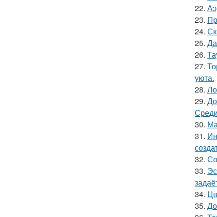
22.
Аэ
23.
Пр
24.
Ск
25.
Да
26.
Та
27.
То
уюта.
28.
Ло
29.
До
Среди
30.
Ма
31.
Ин
созда
32.
Со
33.
Эс
задаё
34.
Цв
35.
До