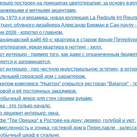
ерьер построен на принципах цветотерапии: за основу взял
ранжевыми и мятными акцентами.
ль 1970-х и керамика: новая коллекция La Redoute Int Rieurs
тхаус обувного дизайнера Александр Бирман в Сан-паулу - 
ни 2026 - коротко о главном.
андинавский вайб 60-х: квартира в старом фонде Петербург
етотерапия: яркая квартира в ноттинг - хилл.
от интерьер - пример того, как даже с ограниченным бюдже
яется и запоминается.
от интерьер - про честную индустриальную эстетику, в кото
ленький городской дом с характером.
жилом комплексе "Ньютон" открылся ресторан "Balance" - 
овой и её постоянных заказчиков.
обычный декор для стен своими руками.
ка - это только начало.
о дешевит интерьер: окна.
фе "Три Орешка" в Ростове-на-дону: дерево, голубой и уют.
месленность и этника: гостевой дом в Переславле - залесск
обычный шкаф в спальне.