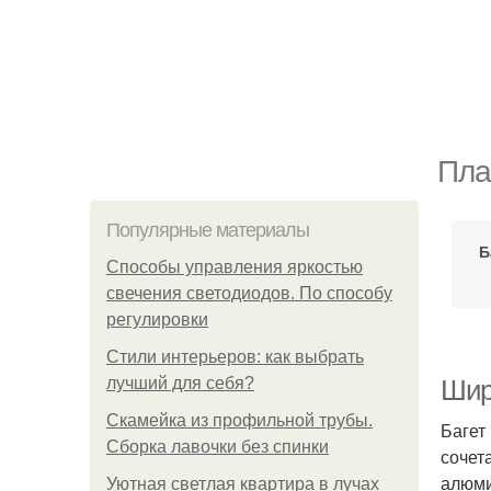
Пла
Популярные материалы
Б
Способы управления яркостью
свечения светодиодов. По способу
регулировки
Стили интерьеров: как выбрать
лучший для себя?
Шир
Скамейка из профильной трубы.
Багет
Сборка лавочки без спинки
сочет
алюми
Уютная светлая квартира в лучах