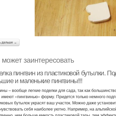
ь дальше →
 может заинтересовать
елка пингвин из пластиковой бутылки. По
ьшие и маленькие пингвины!!!
ины – вообще легкие поделки для сада, так как большинство
) имеют «пингвинью» форму. Придется только немного подпр
иковых бутылок украсят ваш участок. Можно даже установит
 чувствовать себя наиболее уютно. Например, на альпийско
твенно, чем больше емкость пластиковой тары, тем эффект