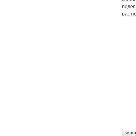
подел
вас н
читат