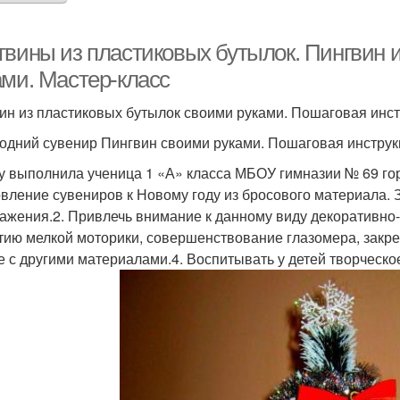
гвины из пластиковых бутылок. Пингвин 
ами. Мастер-класс
ин из пластиковых бутылок своими руками. Пошаговая инс
одний сувенир Пингвин своими руками. Пошаговая инструк
у выполнила ученица 1 «А» класса МБОУ гимназии № 69 го
овление сувениров к Новому году из бросового материала. 
ажения.2. Привлечь внимание к данному виду декоративно-
тию мелкой моторики, совершенствование глазомера, закр
е с другими материалами.4. Воспитывать у детей творческое