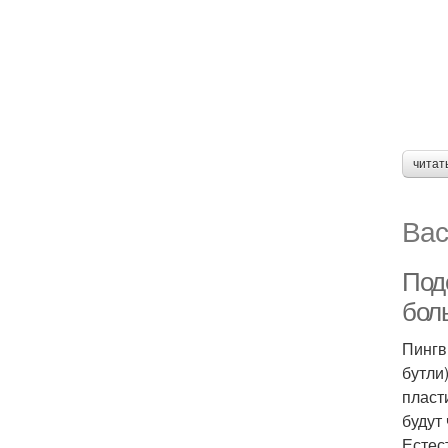
читат
Вас
Под
бол
Пингв
бутли
пласт
будут
Естес