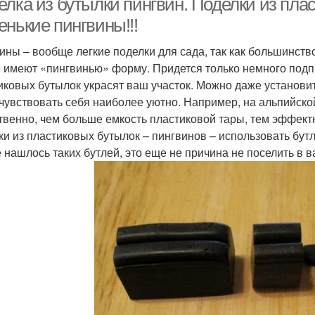
елка из бутылки пингвин. Поделки из пла
енькие пингвины!!!
ины – вообще легкие поделки для сада, так как большинство
) имеют «пингвинью» форму. Придется только немного подпр
иковых бутылок украсят ваш участок. Можно даже установит
 чувствовать себя наиболее уютно. Например, на альпийско
твенно, чем больше емкость пластиковой тары, тем эффект
ки из пластиковых бутылок – пингвинов – использовать бутл
е нашлось таких бутлей, это еще не причина не поселить в в