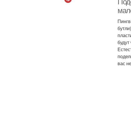
Под
мал
Пингв
бутли
пласт
будут
Естес
подел
вас н