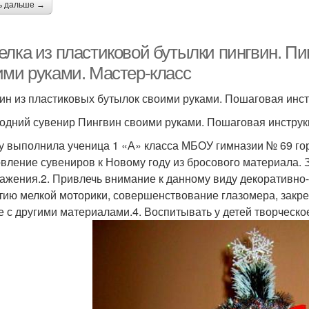
ь дальше →
елка из пластиковой бутылки пингвин. Пи
ими руками. Мастер-класс
ин из пластиковых бутылок своими руками. Пошаговая инс
одний сувенир Пингвин своими руками. Пошаговая инструк
у выполнила ученица 1 «А» класса МБОУ гимназии № 69 го
овление сувениров к Новому году из бросового материала. 
ажения.2. Привлечь внимание к данному виду декоративно-
тию мелкой моторики, совершенствование глазомера, закр
е с другими материалами.4. Воспитывать у детей творческое