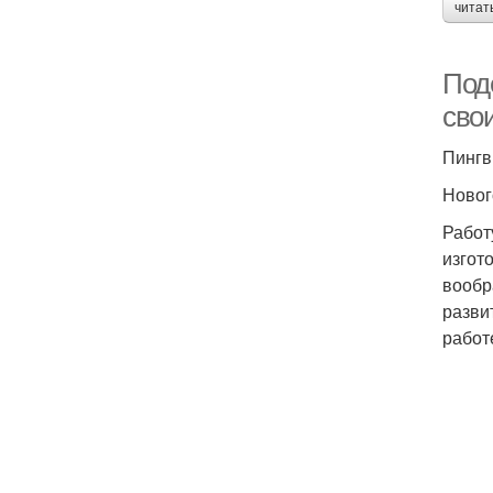
читат
Под
сво
Пингв
Новог
Работ
изгот
вообр
разви
работ