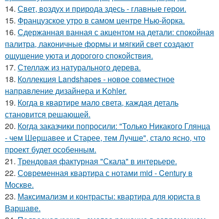
14.
Свет, воздух и природа здесь - главные герои.
15.
Французское утро в самом центре Нью-йорка.
16.
Сдержанная ванная с акцентом на детали: спокойная
палитра, лаконичные формы и мягкий свет создают
ощущение уюта и дорогого спокойствия.
17.
Стеллаж из натурального дерева.
18.
Коллекция Landshapes - новое совместное
направление дизайнера и Kohler.
19.
Когда в квартире мало света, каждая деталь
становится решающей.
20.
Когда заказчики попросили: "Только Никакого Глянца
- чем Шершавее и Старее, тем Лучше", стало ясно, что
проект будет особенным.
21.
Трендовая фактурная "Скала" в интерьере.
22.
Современная квартира с нотами mid - Century в
Москве.
23.
Максимализм и контрасты: квартира для юриста в
Варшаве.