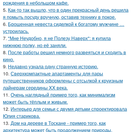
рождения в небольшом кафе.
5.
Как-то так вышло, что в один прекрасный день решила
я помыть посуду вручную, оставив технику в покое.
6.
Брошенная невеста сиделкой к богатому мужчине …
устроилась.
7.
"Мне Неудобно, я не Полезу Наверх": я купила
нижнюю полку, но её заняли.
8.
После работы решил немного развеяться и сходить в
кино.
9.
Недавно узнала одну странную историю.
10.
Сверхкомпактные апартаменты для пары
путешественников оформлены с отсылкой к круизным
лайнерам середины XX века.
11.
Очень наглядный пример того, как минимализм
может быть тёплым и живым.
12.
Интерьер для семьи с двумя детьми спроектировала
Юлия старикова.
13.
Дом на дереве в Тоскане - пример того, как
архитектура может быть продолжением природы.