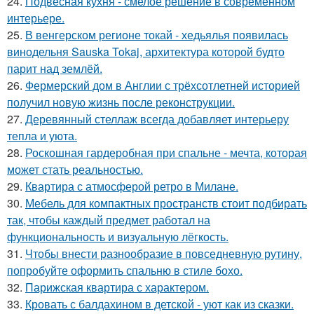
24.
Подвесная кухня - смелое решение в современном
интерьере.
25.
В венгерском регионе токай - хедьялья появилась
винодельня Sauska Tokaj, архитектура которой будто
парит над землёй.
26.
Фермерский дом в Англии с трёхсотлетней историей
получил новую жизнь после реконструкции.
27.
Деревянный стеллаж всегда добавляет интерьеру
тепла и уюта.
28.
Роскошная гардеробная при спальне - мечта, которая
может стать реальностью.
29.
Квартира с атмосферой ретро в Милане.
30.
Мебель для компактных пространств стоит подбирать
так, чтобы каждый предмет работал на
функциональность и визуальную лёгкость.
31.
Чтобы внести разнообразие в повседневную рутину,
попробуйте оформить спальню в стиле бохо.
32.
Парижская квартира с характером.
33.
Кровать с балдахином в детской - уют как из сказки.