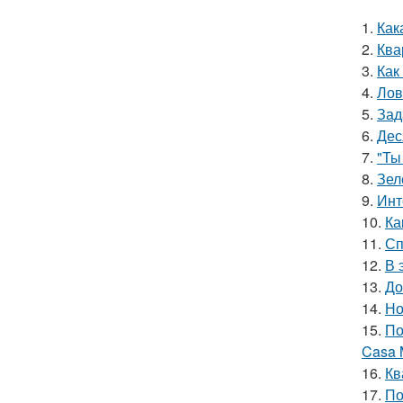
1.
Как
2.
Ква
3.
Как
4.
Лов
5.
Зад
6.
Дес
7.
"Ты
8.
Зел
9.
Инт
10.
Ка
11.
Сп
12.
В 
13.
До
14.
Но
15.
По
Casa 
16.
Кв
17.
По