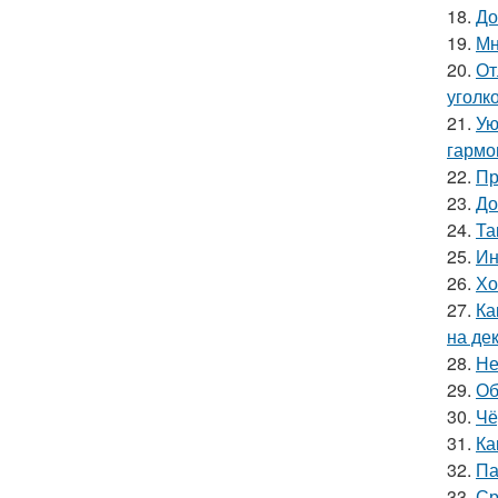
18.
До
19.
Мн
20.
От
уголк
21.
Ую
гармо
22.
Пр
23.
До
24.
Та
25.
Ин
26.
Хо
27.
Ка
на де
28.
Не
29.
Об
30.
Чё
31.
Ка
32.
Па
33.
Ср