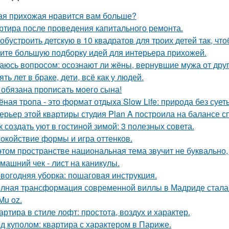
ая прихожая нравится вам больше?
ртира после проведения капитального ремонта.
 обустроить детскую в 10 квадратов для троих детей так, чт
ите большую подборку идей для интерьера прихожей.
аюсь вопросом: осознают ли жёны, вернувшие мужа от друго
ять лет в браке, дети, всё как у людей.
 обязана прописать моего сына!
ёная тропа - это формат отдыха Slow Life: природа без суе
ерьер этой квартиры студия Plan A построила на балансе с
к создать уют в гостиной зимой: 3 полезных совета.
окойствие формы и игра оттенков.
этом пространстве национальная тема звучит не буквально,
машний чек - лист на каникулы.
вогодняя уборка: пошаговая инструкция.
лная трансформация современной виллы в Мадриде стала 
Mu oz.
артира в стиле лофт: простота, воздух и характер.
д куполом: квартира с характером в Париже.