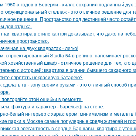
м 1950-х годов в Беверли - хиллс сохранил подлинный дух 
огофункциональный стеллаж - это отличное решение для тех,
личное решение! Пространство под лестницей часто остаё
ом для отдыха.
тная квартира в стиле кантри доказывает, что даже на не
ничное пространство.
ачечная на двух квадратах - легко!
м, спроектированный Studia 54 в репино, напоминает роск
кой хозяйственный шкаф - отличное решение для тех, кто ц
терьер с историей: квартира в здании бывшего сахарного 
тите спрятать некрасивую батарею?
к сделать тв - зону своими руками - это отличный способ п
коре.
 повторяйте этой ошибки в ремонте!
ъём, фактура и характер - барельеф на стене.
рно-белый интерьер с характером: минимализм и металл в 
кие парки в Москве самые популярные среди жителей и гос
рижская элегантность в сердце Варшавы: квартира с утон
авнение видов гортензий: что выбрать начинающему садо