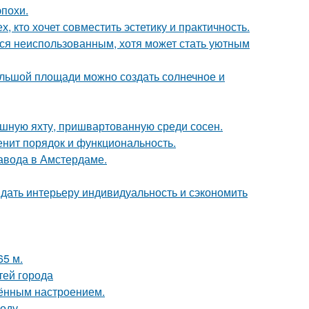
эпохи.
 кто хочет совместить эстетику и практичность.
тся неиспользованным, хотя может стать уютным
большой площади можно создать солнечное и
ошную яхту, пришвартованную среди сосен.
енит порядок и функциональность.
завода в Амстердаме.
ридать интерьеру индивидуальность и сэкономить
65 м.
тей города
чённым настроением.
воду