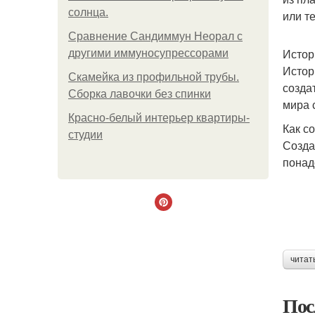
солнца.
или т
Сравнение Сандиммун Неорал с
Истор
другими иммуносупрессорами
Истор
Скамейка из профильной трубы.
созда
Сборка лавочки без спинки
мира 
Красно-белый интерьер квартиры-
Как с
студии
Созда
понад
читат
Пос