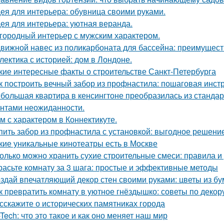
ея для интерьера: обувница своими руками.
ея для интерьера: уютная веранда.
городный интерьер с мужским характером.
вижной навес из поликарбоната для бассейна: преимущест
лектика с историей: дом в Лондоне.
кие интересные факты о строительстве Санкт-Петербурга
к построить вечный забор из профнастила: пошаговая инст
большая квартира в кенсингтоне преобразилась из стандар
нтами неожиданности.
м с характером в Коннектикуте.
пить забор из профнастила с установкой: выгодное решени
кие уникальные кинотеатры есть в Москве
олько можно хранить сухие строительные смеси: правила 
расьте комнату за 3 шага: простые и эффективные методы
здай впечатляющий декор стен своими руками: цветы из бу
к превратить комнату в уютное гнёздышко: советы по декор
сскажите о исторических памятниках города
-Tech: что это такое и как оно меняет наш мир