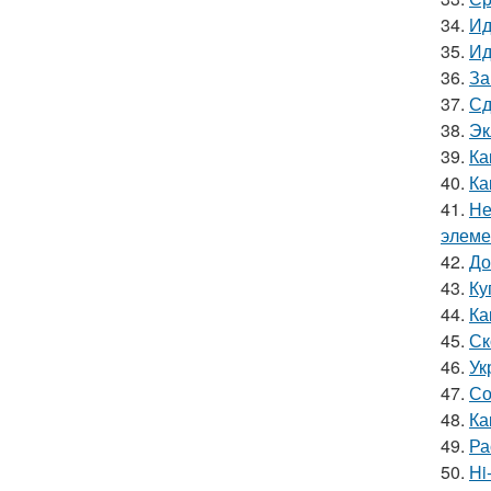
34.
Ид
35.
Ид
36.
За
37.
Сд
38.
Эк
39.
Ка
40.
Ка
41.
Не
элеме
42.
До
43.
Ку
44.
Ка
45.
Ск
46.
Ук
47.
Со
48.
Ка
49.
Ра
50.
Hi