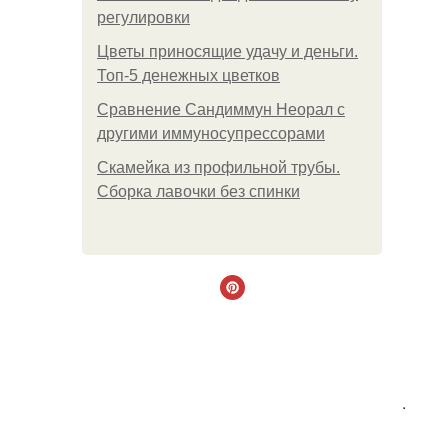
регулировки
Цветы приносящие удачу и деньги.
Топ-5 денежных цветков
Сравнение Сандиммун Неорал с
другими иммуносупрессорами
Скамейка из профильной трубы.
Сборка лавочки без спинки
.