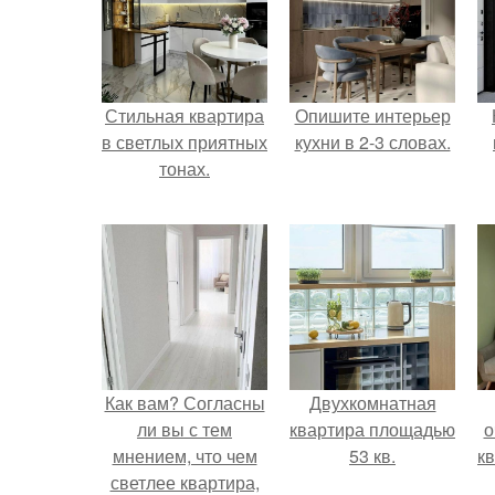
Стильная квартира
Опишите интерьер
в светлых приятных
кухни в 2-3 словах.
тонах.
Как вам? Согласны
Двухкомнатная
ли вы с тем
квартира площадью
о
мнением, что чем
53 кв.
к
светлее квартира,