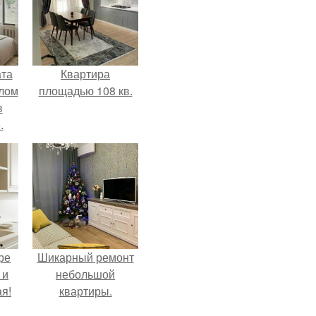
ата
Квартира
злом
площадью 108 кв.
в
.
ре
Шикарный ремонт
 и
небольшой
я!
квартиры.