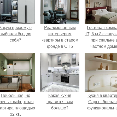
Какую прихожую
Реализованным
Гостевая комн
выбрали бы для
интерьером
17, 6 м 2 с сану
себя?
квартиры в старом
при спальне 
фонде в СПб
частном доме
делимся.
Небольшая, но
Какая кухня
Кухня в кварти
чень комфортная
нравится вам
Сары - боевая
вартира площадью
больше?
функциональна
32 кв.