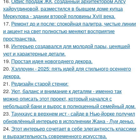
16.
Офис продаж ЖК, созданный архитектором Алсу
хайрутдиновой, разместился в бывшем доме купца
Меркулова - здании второй половины Xviii века.
17.
Ремонт до и после: спокойная палитра, чистые линии
и акцент на свет полностью меняют восприятие
пространства.
18.
Интерьер создавался для молодой пары, ценящей
уют и характерные детали.
19.
Простая идея новогоднего декора.
20.
Хэллоуин - 2025: пять идей для стильного осеннего
декора.
21.
Редизайн старой стенки:
22.
Уют, баланс и внимание к деталям - именно так
можно описать этот проект, который начался с
небольшой бани и вырос в полноценный семейный дом.
23.
Таунхаус в верхнем ист - сайде в Нью-йорке получил
обновлённый интерьер в исполнении Жана - Луи деньо.
24.
Этот интерьер сочетает в себе элегантность классики
и выразительность современного искусства.