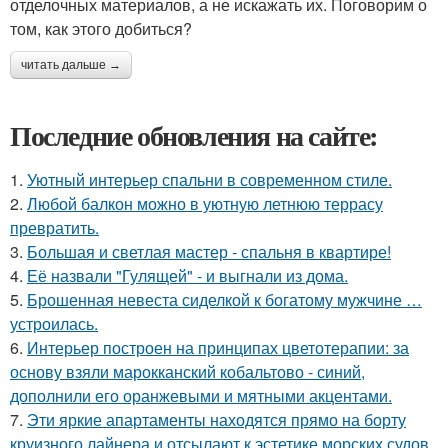
отделочных материалов, а не искажать их. Поговорим о
том, как этого добиться?
читать дальше →
Последние обновления на сайте:
1.
Уютный интерьер спальни в современном стиле.
2.
Любой балкон можно в уютную летнюю террасу
превратить.
3.
Большая и светлая мастер - спальня в квартире!
4.
Её назвали "Гулящей" - и выгнали из дома.
5.
Брошенная невеста сиделкой к богатому мужчине …
устроилась.
6.
Интерьер построен на принципах цветотерапии: за
основу взяли марокканский кобальтово - синий,
дополнили его оранжевыми и мятными акцентами.
7.
Эти яркие апартаменты находятся прямо на борту
круизного лайнера и отсылают к эстетике морских судов