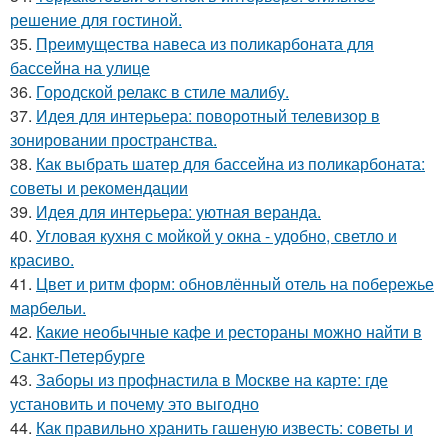
решение для гостиной.
35.
Преимущества навеса из поликарбоната для
бассейна на улице
36.
Городской релакс в стиле малибу.
37.
Идея для интерьера: поворотный телевизор в
зонировании пространства.
38.
Как выбрать шатер для бассейна из поликарбоната:
советы и рекомендации
39.
Идея для интерьера: уютная веранда.
40.
Угловая кухня с мойкой у окна - удобно, светло и
красиво.
41.
Цвет и ритм форм: обновлённый отель на побережье
марбельи.
42.
Какие необычные кафе и рестораны можно найти в
Санкт-Петербурге
43.
Заборы из профнастила в Москве на карте: где
установить и почему это выгодно
44.
Как правильно хранить гашеную известь: советы и