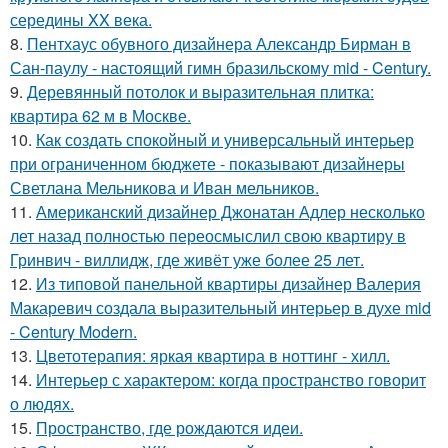
середины XX века.
8.
Пентхаус обувного дизайнера Александр Бирман в
Сан-паулу - настоящий гимн бразильскому mid - Century.
9.
Деревянный потолок и выразительная плитка:
квартира 62 м в Москве.
10.
Как создать спокойный и универсальный интерьер
при ограниченном бюджете - показывают дизайнеры
Светлана Мельникова и Иван мельников.
11.
Американский дизайнер Джонатан Адлер несколько
лет назад полностью переосмыслил свою квартиру в
Гринвич - виллидж, где живёт уже более 25 лет.
12.
Из типовой панельной квартиры дизайнер Валерия
Макаревич создала выразительный интерьер в духе mid
- Century Modern.
13.
Цветотерапия: яркая квартира в ноттинг - хилл.
14.
Интерьер с характером: когда пространство говорит
о людях.
15.
Пространство, где рождаются идеи.