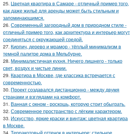
25.
Цветная квартира в Самаре - отличный пример того,
как даже жильё для аренды может быть стильным и
запоминающимся.
26.
Современный загородный дом в природном стиле -
отличный пример того, как архитектура и интерьер могут
соединяться с окружающей средой.
27.
Кирпич, дерево и мрамор - тёплый минимализм в
темной палитре дома в Мельбурне.
28.
Минималистичная кухня. Ничего лишнего - только
свет, воздух и чистые линии.
29.
Квартира в Москве, где классика встречается с
современностью.
30.
Проект создавался дистанционно - между двумя
странами и взглядами на комфорт.
31.
Ванная с окном - роскошь, которую стоит обыграть.
32.
Современное пространство с лёгким характером.
33.
Искусство, яркие краски и винтаж: цветная квартира
в Москве.
34.
Терракотовый оттенок в интерьере: стильное