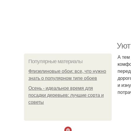
Уют
А тем
Популярные материалы
комфо
перед
Флизелиновые обои: все, что нужно
дорог
знать о популярном типе обоев
и изн
Осень - идеальное время для
потра
посадки деревьев: лучшие сорта и
советы