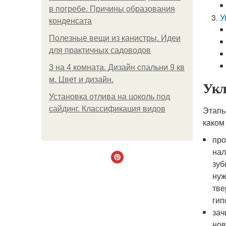
в погребе. Причины образования
У
конденсата
Полезные вещи из канистры. Идеи
для практичных садоводов
3 на 4 комната. Дизайн спальни 9 кв
м. Цвет и дизайн.
Укл
Установка отлива на цоколь под
сайдинг. Классификация видов
Этапы
каком
про
нал
зуб
нуж
тве
гип
зач
нов