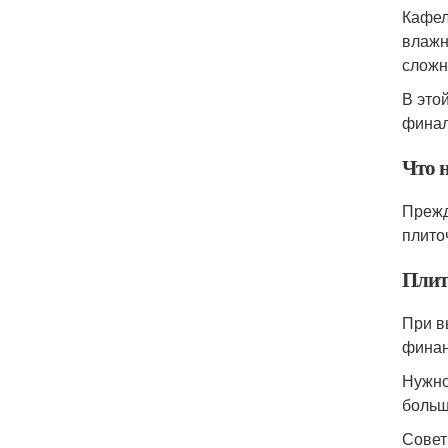
Кафел
влажн
сложн
В это
финал
Что 
Прежд
плито
Плит
При в
финан
Нужно
больш
Совет