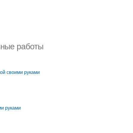
ьные работы
нной своими руками
ми руками