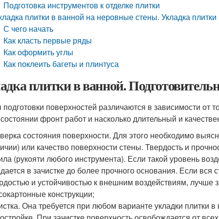
Подготовка инструментов к отделке плитки
кладка плитки в ванной на неровные стены. Укладка плитки
С чего начать
Как класть первые ряды
Как оформить углы
Как поклеить багеты и плинтуса
адка плитки в ванной. Подготовитель
 подготовки поверхностей различаются в зависимости от то
 состоянии фронт работ и насколько длительный и качестве
верка состояния поверхности. Для этого необходимо выясни
ичии) или качество поверхности стены. Твердость и прочн
ила (рукояти любого инструмента). Если такой уровень воз
дается в зачистке до более прочного основания. Если вся с
рдостью и устойчивостью к внешним воздействиям, лучше з
сокартонные конструкции;
истка. Она требуется при любом варианте укладки плитки в
остройке. При зачистке поверхность освобождается от всех