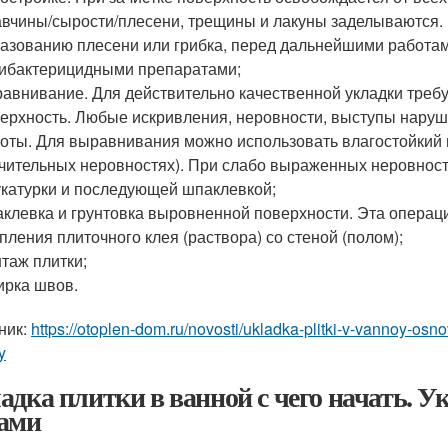
вчины/сырости/плесени, трещины и лакуны заделываются.
азованию плесени или грибка, перед дальнейшими работа
ибактерицидными препаратами;
авнивание. Для действительно качественной укладки требу
ерхность. Любые искривления, неровности, выступы наруш
оты. Для выравнивания можно использовать влагостойкий г
чительных неровностях). При слабо выраженных неровност
катурки и последующей шпаклевкой;
клевка и грунтовка выровненной поверхности. Эта операц
пления плиточного клея (раствора) со стеной (полом);
таж плитки;
ирка швов.
ник:
https://otoplen-dom.ru/novosti/ukladka-plitki-v-vannoy-osno
y
адка плитки в ванной с чего начать. У
ами