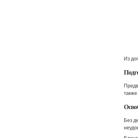
Из до
Подг
Предв
также
Осво
Без д
неудо
Единс