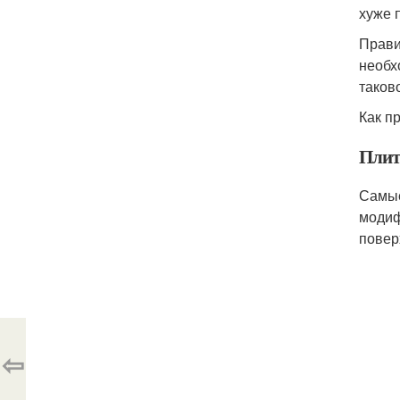
хуже 
Прави
необх
таков
Как п
Плит
Самые
модиф
повер
⇦