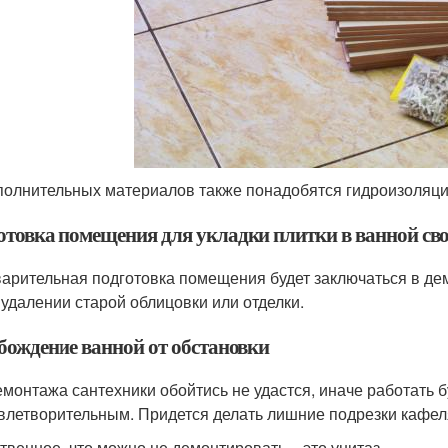
полнительных материалов также понадобятся гидроизоляция,
отовка помещения для укладки плитки в ванной св
арительная подготовка помещения будет заключаться в дем
 удалении старой облицовки или отделки.
бождение ванной от обстановки
емонтажа сантехники обойтись не удастся, иначе работать б
влетворительным. Придется делать лишние подрезки кафеля
твенное, что можно не демонтировать – это унитаз.