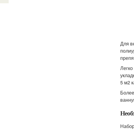
Для в
полиу
препя
Легко
уклад
5 м2 
Более
ванн
Необ
Набор