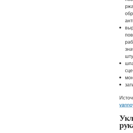
ржа
обр
ант
выр
пов
раб
зна
шту
шпа
сце
мон
зат
Источ
vanno
Укл
рук