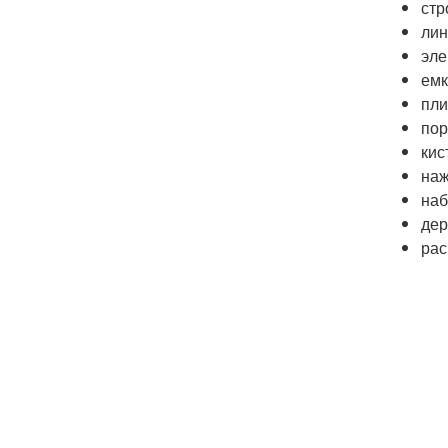
стр
лин
эле
емк
пли
пор
кис
наж
наб
дер
рас