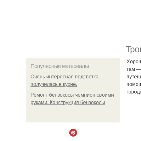
Тро
Хорош
Популярные материалы
там —
путеш
Очень интересная подсветка
помощ
получилась в кухне.
город
Ремонт бензокосы чемпион своими
руками. Конструкция бензокосы