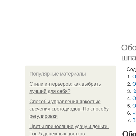
Обо
шпа
Сод
Популярные материалы
О
О
Стили интерьеров: как выбрать
К
лучший для себя?
О
Способы управления яркостью
О
свечения светодиодов. По способу
Ч
регулировки
В
Цветы приносящие удачу и деньги.
Обо
Топ-5 денежных цветков