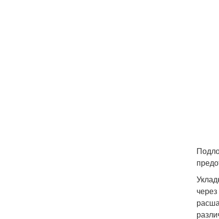
Подло
предо
Уклад
через
расша
разли