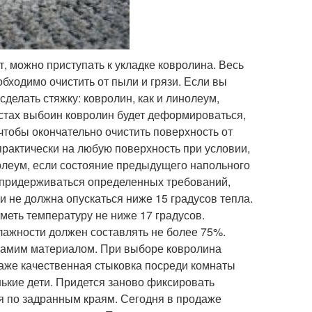
, можно приступать к укладке ковролина. Весь
бходимо очистить от пыли и грязи. Если вы
делать стяжку: ковролин, как и линолеум,
стах выбоин ковролин будет деформироваться,
чтобы окончательно очистить поверхность от
 практически на любую поверхность при условии,
нолеум, если состояние предыдущего напольного
 придерживаться определенных требований,
 не должна опускаться ниже 15 градусов тепла.
меть температуру не ниже 17 градусов.
лажности должен составлять не более 75%.
самим материалом. При выборе ковролина
Даже качественная стыковка посреди комнаты
нькие дети. Придется заново фиксировать
я по задранным краям. Сегодня в продаже