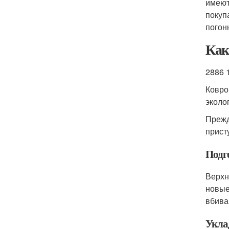
имеют
покуп
погон
Как
2886 
Ковро
эколо
Прежд
прист
Подг
Верхн
новые
вбива
Укла