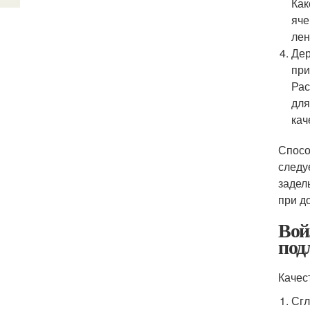
Как
яче
лен
Дер
при
Рас
для
кач
Спосо
следу
задел
при д
Вой
под
Качес
Сгл