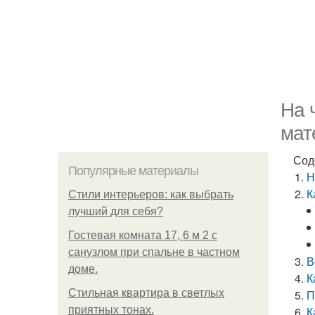
На 
мат
Сод
Популярные материалы
Н
К
Стили интерьеров: как выбрать
лучший для себя?
Гостевая комната 17, 6 м 2 с
санузлом при спальне в частном
В
доме.
К
Стильная квартира в светлых
П
приятных тонах.
К