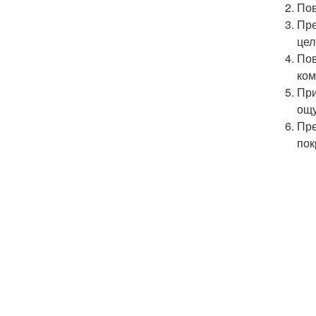
Пов
Пре
цел
Пов
ком
При
ощу
Пре
пок