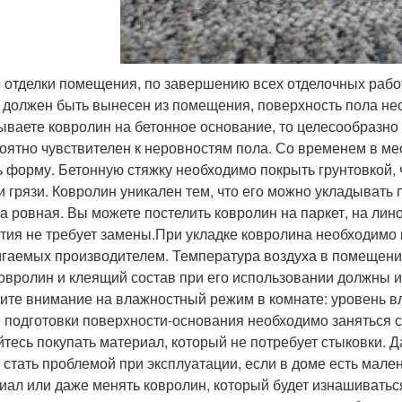
 отделки помещения, по завершению всех отделочных работ
 должен быть вынесен из помещения, поверхность пола нео
ываете ковролин на бетонное основание, то целесообразно с
оятно чувствителен к неровностям пола. Со временем в ме
ь форму. Бетонную стяжку необходимо покрыть грунтовкой, 
и грязи. Ковролин уникален тем, что его можно укладывать
на ровная. Вы можете постелить ковролин на паркет, на ли
тия не требует замены.При укладке ковролина необходимо
гаемых производителем. Температура воздуха в помещении
овролин и клеящий состав при его использовании должны и
ите внимание на влажностный режим в комнате: уровень в
 подготовки поверхности-основания необходимо заняться 
йтесь покупать материал, который не потребует стыковки. 
 стать проблемой при эксплуатации, если в доме есть мале
иал или даже менять ковролин, который будет изнашиватьс