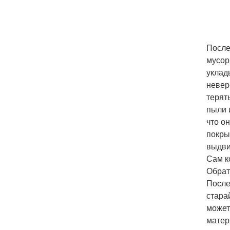
После
мусор
уклад
невер
терят
пыли 
что о
покры
выдви
Сам к
Обрат
После
стара
может
матер