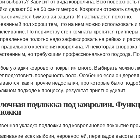
ой выбрать? Зависит от вида ковролина. Всю поверхность п
йки делают 50 на 50 сантиметров. Ковролин отрезать следуе
ты снимается бумажная защита. И настилается полотно.
евянный пол хорош тем, что на нем можно использовать и м
клеивание. По периметру стен комнаты крепятся грипперы. 
правленное полотно надо зафиксировать на рейках и раст
 правильного крепления ковролина. И некоторая сноровка
ественным, но требующим профессионального подхода. Под
бов укладки коврового покрытия много. Выбирать можно лю
ет подготовить поверхность пола. Особенно если он дерев
ываются, как и прочие недостатки, про которые было подробн
олжном подходе к процессу, результат приятно удивит.
лочная подложка под ковролин. Функц
ложки
твенная укладка подложки под ковролиновое покрытие про
аживание всех выбоин, неровностей, перепадов высоты, п