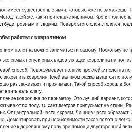
пол имеет существенные ямки, которые уже не замажешь. Т
 Метод такой же, как и при кладке кирпичом. Крепят фанер
ол будет ровным и гладким. Поверх этого слоя стелется под
обы работы с ковролином
ением полотна можно заниматься и самому. Поскольку не т
лько самых популярных видов укладки ковролина на пол из
евой способ. Подразумевает полную проклейку полотна по 
о закрепить ковролин. Клей валиком раскатывается по пол
ошо разглаживают и прижимают. Такой способ хорош в бол
ет впитывать влагу.
пление ковролина по периметру. Это лучший вариант, кот
катывают по полу. 15 сантиметров припускают на стены. Р
ик. От центральной части к краям. Лишние части обрезают. 
не. Демонтировать при необходимости такое полотно легко.
пление к деревянному полу при помощи двусторонней липк