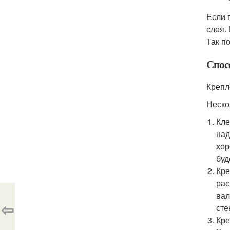
Если 
слоя.
Так п
Спос
Крепл
Неско
Кле
над
хор
буд
Кре
рас
вал
⇦
сте
Кре