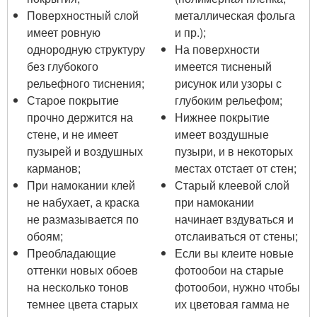
Поверхностный слой
металлическая фольга
имеет ровную
и пр.);
однородную структуру
На поверхности
без глубокого
имеется тисненый
рельефного тиснения;
рисунок или узоры с
Старое покрытие
глубоким рельефом;
прочно держится на
Нижнее покрытие
стене, и не имеет
имеет воздушные
пузырей и воздушных
пузыри, и в некоторых
карманов;
местах отстает от стен;
При намокании клей
Старый клеевой слой
не набухает, а краска
при намокании
не размазывается по
начинает вздуваться и
обоям;
отслаиваться от стены;
Преобладающие
Если вы клеите новые
оттенки новых обоев
фотообои на старые
на несколько тонов
фотообои, нужно чтобы
темнее цвета старых
их цветовая гамма не