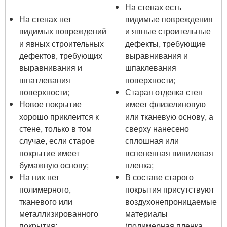
На стенах есть
На стенах нет
видимые повреждения
видимых повреждений
и явные строительные
и явных строительных
дефекты, требующие
дефектов, требующих
выравнивания и
выравнивания и
шпаклевания
шпатлевания
поверхности;
поверхности;
Старая отделка стен
Новое покрытие
имеет флизелиновую
хорошо приклеится к
или тканевую основу, а
стене, только в том
сверху нанесено
случае, если старое
сплошная или
покрытие имеет
вспененная виниловая
бумажную основу;
пленка;
На них нет
В составе старого
полимерного,
покрытия присутствуют
тканевого или
воздухонепроницаемые
металлизированного
материалы
покрытия;
(полимерная пленка,