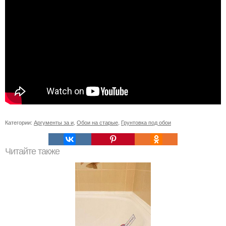
Категории:
Аргументы за и
,
Обои на старые
,
Грунтовка под обои
Читайте также