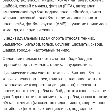
шайбой, хоккей с мячом, футзал (FIFA), авторалли,
американский футбол, водное поло, пейнтбол, крикет,
кёрлинг, пляжный волейбол, перетягивание каната,
поло, регби, футбол, футзал (AMF)) – участие принимает
команда, а не один человек.
К индивидуальным видам спорта относят: теннис,
бадминтон, бильярд, гольф, боулинг, шахматы, сквош,
шашки, городки, настольный теннис.
Силовыми видами спорта считают: бодибилдинг,
гиревой спорт, тяжёлая атлетика, пауэрлифтинг.
Циклические виды спорта, такие как: биатлон, бег на
коньках, велоспорт-трек, триатлон, плавание, картинг,
скалолазание (скоростная дисциплина), велоспорт-
шоссе, шорт-трек, гребля на байдарках и каноэ, лыжное
двоеборье (гонки), академическая гребля, лыжные гонки,
лёгкая атлетика (множество видов видов), современное
пятиборье (некоторые дисциплины), подводное