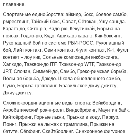
плавание.
Спортивные единоборства: айкидо, бокс, боевое самбо,
рмрестлинг, Тайский бокс, Сават, Сётокан, Ушу-саньда.
Каратэ-до, Сито-рю, Вадо-рю, Кёкусинкай, Борьба на
поясах, Годзю-рю, Кудо, Ашихарэ каратэ, Кик-боксинг,
Рукопашный бой по системе РБИ-РОСС, Рукопашный
бой, Лайт контакт, Семи контакт. Фулл контакт, K-1, Фулл
контакт + лоу кик, Сольные композиции кикбоксинга,
Хапкидо, Таэквон-до ITF. Тхэквон-до WTF, Таэквон-до
JRT, Спочан, Симмей-до, Самбо, Греко-римская борьба,
Вольная борьба, Дзюдо. Школа обновленного самбо,
Сумо, Борьба грэпплинг. Бразильское джиу-джитсу,
Джиу-джитсу.
Сложнокоординационные виды спорта: Вейкбординг,
Акробатический рок-н-ролл, Виндсёрфинг, Маунтин байк,
Кайтсёрфинг, Горные лыжи, Прыжки в воду, Паркур.
Поинг, Прыжки на лыжах с трамплина, Прыжки на
батуте, Сёрфинг, Скейтбординг, Синхронное фигурное