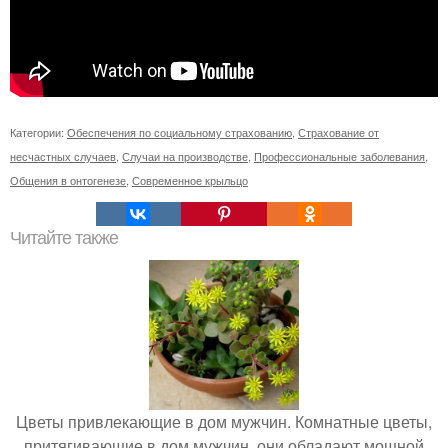
Категории:
Обеспечения по социальному страхованию
,
Страхование от
несчастных случаев
,
Случаи на производстве
,
Профессиональные заболевания
,
Общения в онтогенезе
,
Современное крыльцо
Читайте также
Цветы привлекающие в дом мужчин. Комнатные цветы,
притягивающие в дом мужчин, они обладают мощной