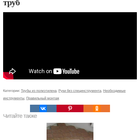
труб
Категории:
Трубы из полиэтилена
,
Руки без специнструмента
,
Необходимые
инструменты
,
Правильный монтаж
Читайте также