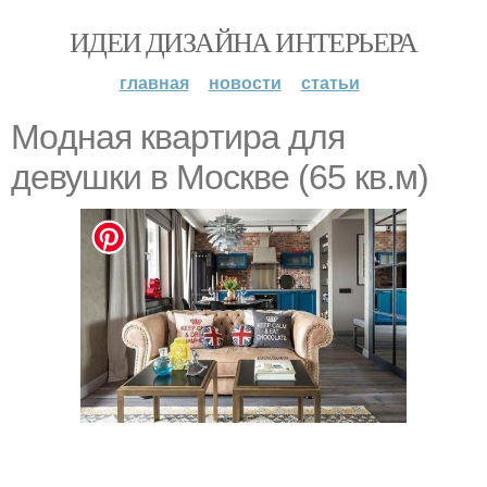
ИДЕИ ДИЗАЙНА ИНТЕРЬЕРА
главная
новости
статьи
Moдная кваpтира для
девушки в Moсквe (65 кв.м)