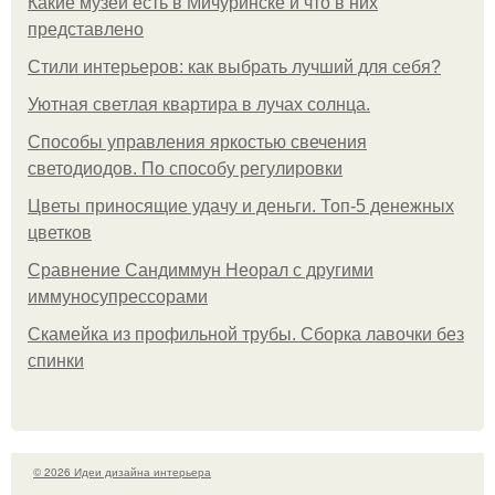
Какие музеи есть в Мичуринске и что в них
представлено
Стили интерьеров: как выбрать лучший для себя?
Уютная светлая квартира в лучах солнца.
Способы управления яркостью свечения
светодиодов. По способу регулировки
Цветы приносящие удачу и деньги. Топ-5 денежных
цветков
Сравнение Сандиммун Неорал с другими
иммуносупрессорами
Скамейка из профильной трубы. Сборка лавочки без
спинки
© 2026 Идеи дизайна интерьера