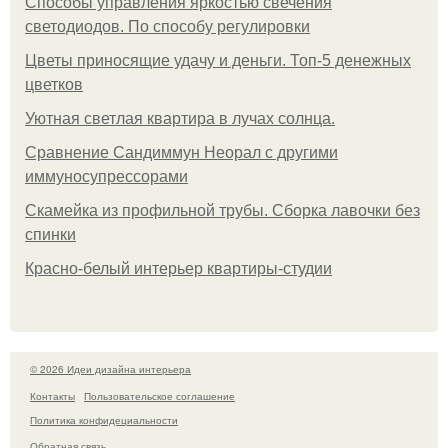
Способы управления яркостью свечения
светодиодов. По способу регулировки
Цветы приносящие удачу и деньги. Топ-5 денежных
цветков
Уютная светлая квартира в лучах солнца.
Сравнение Сандиммун Неорал с другими
иммуносупрессорами
Скамейка из профильной трубы. Сборка лавочки без
спинки
Красно-белый интерьер квартиры-студии
© 2026 Идеи дизайна интерьера
Контакты
Пользовательское соглашение
Политика конфидециальности
Обратная связь