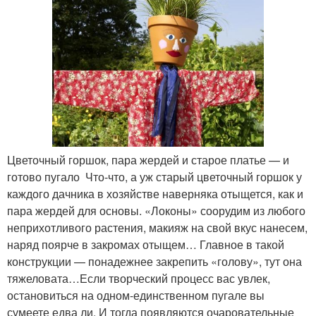
Цветочный горшок, пара жердей и старое платье — и
готово пугало Что-что, а уж старый цветочный горшок у
каждого дачника в хозяйстве наверняка отыщется, как и
пара жердей для основы. «Локоны» соорудим из любого
неприхотливого растения, макияж на свой вкус нанесем,
наряд поярче в закромах отыщем… Главное в такой
конструкции — понадежнее закрепить «голову», тут она
тяжеловата…Если творческий процесс вас увлек,
остановиться на одном-единственном пугале вы
сумеете едва ли. И тогда появляются очаровательные