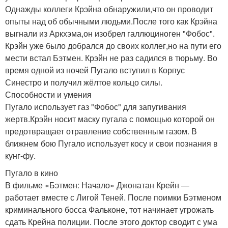
Однажды коллеги Крэйна обнаружили,что он проводит
опыты над об обычными людьми.После того как Крэйна
выгнали из Аркхэма,он изобрел галлюциноген "Фобос".
Крэйн уже было добрался до своих коллег,но на пути его
мести встал Бэтмен. Крэйн не раз садился в тюрьму. Во
время одной из ночей Пугало вступил в Корпус
Синестро и получил жёлтое кольцо силы.
Способности и умения
Пугало использует газ "Фобос" для запугивания
жертв.Крэйн носит маску пугала с помощью которой он
предотвращает отравление собственным газом. В
ближнем бою Пугало использует косу и свои познания в
кунг-фу.
Пугало в кино
В фильме «Бэтмен: Начало» Джонатан Крейн —
работает вместе с Лигой Теней. После поимки Бэтменом
криминального босса Фальконе, тот начинает угрожать
сдать Крейна полиции. После этого доктор сводит с ума