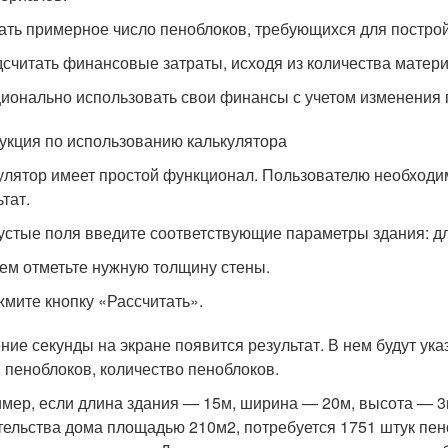
ать примерное число пеноблоков, требующихся для построй
считать финансовые затраты, исходя из количества матери
ионально использовать свои финансы с учетом изменения 
укция по использованию калькулятора
улятор имеет простой функционал. Пользователю необходи
тат.
устые поля введите соответствующие параметры здания: дл
ем отметьте нужную толщину стены.
мите кнопку «Рассчитать».
ение секунды на экране появится результат. В нем будут у
 пеноблоков, количество пеноблоков.
мер, если длина здания — 15м, ширина — 20м, высота — 3м,
тельства дома площадью 210м
2
, потребуется 1751 штук пе