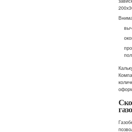
завис
200х3
Внима
выч
око
про
пол
Кальк
Компа
колич
оформ
Ско
газ
Газоб
позво