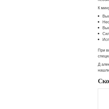
К мин
Выс
Нео
Выс
Сил
Исп
При в
специ
Д але
нашли
Ско