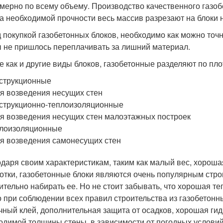
мерно по всему объему. Производство качественного газоб
а необходимой прочности весь массив разрезают на блоки
 покупкой газобетонных блоков, необходимо как можно точн
ы не пришлось переплачивать за лишний материал.
же как и другие виды блоков, газобетонные разделяют по пло
струкционные
ля возведения несущих стен
струкционно-теплоизоляционные
ля возведения несущих стен малоэтажных построек
плоизоляционные
ля возведения самонесущих стен
одаря своим характеристикам, таким как малый вес, хороша
отки, газобетонные блоки являются очень популярным стр
ительно набирать ее. Но не стоит забывать, что хорошая т
о при соблюдении всех правил строительства из газобетонны
чный клей, дополнительная защита от осадков, хорошая гид
одимой толщины стены, в зависимости от погодных условий