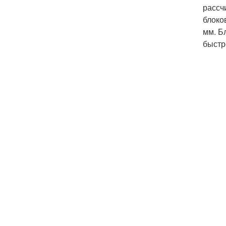
рассч
блоко
мм. Б
быстр