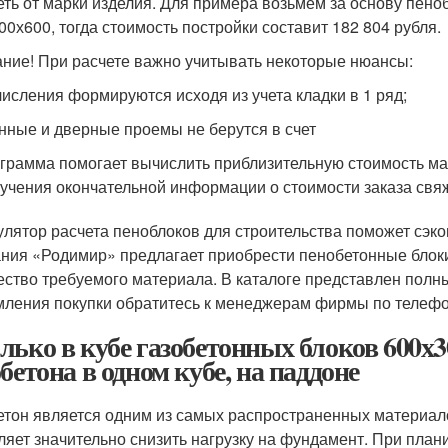
еть от марки изделия. Для примера возьмем за основу пен
00х600, тогда стоимость постройки составит 182 804 рубля.
ние! При расчете важно учитывать некоторые нюансы:
исления формируются исходя из учета кладки в 1 ряд;
нные и дверные проемы не берутся в счет
грамма помогает вычислить приблизительную стоимость ма
учения окончательной информации о стоимости заказа свя
улятор расчета пеноблоков для строительства поможет сэкон
ния «Родимир» предлагает приобрести пенобетонные блоки 
ество требуемого материала. В каталоге представлен полны
ления покупки обратитесь к менеджерам фирмы по телефон
лько в кубе газобетонных блоков 600х
обетона в одном кубе, на паддоне
етон является одним из самых распространенных материало
ляет значительно снизить нагрузку на фундамент. При план