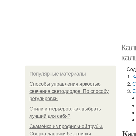
Кал
кал
Сод
Популярные материалы
К
С
Способы управления яркостью
С
свечения светодиодов. По способу
регулировки
Стили интерьеров: как выбрать
лучший для себя?
Скамейка из профильной трубы.
Кал
Сборка лавочки без спинки