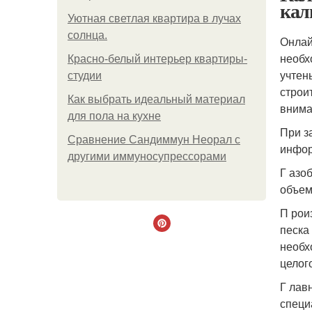
кал
Уютная светлая квартира в лучах
солнца.
Онлай
необх
Красно-белый интерьер квартиры-
учтен
студии
строи
Как выбрать идеальный материал
внима
для пола на кухне
При з
Сравнение Сандиммун Неорал с
инфо
другими иммуносупрессорами
Г азо
объем
П рои
песка
необх
целог
Г лав
специ