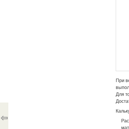
При в
выпол
Для т
Доста
Кальк
⇦
Рас
мат