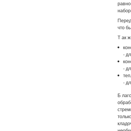
равно
набор
Перед
что б
Т ак 
кон
- д
кон
- д
те
- д
Б лаг
обраб
стрем
тольк
кладо
необх