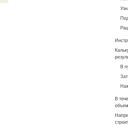
Узн
Под
Рац
Инстр
Кальк
резуль
В п
Зат
Наж
В теч
объем
Напри
строи