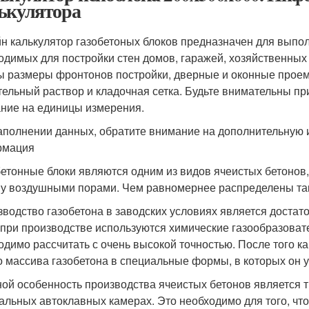
ькулятора
н калькулятор газобетоных блоков предназначен для выпо
одимых для постройки стен домов, гаражей, хозяйственных 
ы размеры фронтонов постройки, дверные и оконные проемы
тельный раствор и кладочная сетка. Будьте внимательны п
ние на единицы измерения.
аполнении данных, обратите внимание на дополнительную
рмация
бетонные блоки являются одним из видов ячеистых бетонов
у воздушными порами. Чем равномернее распределены таки
зводство газобетона в заводских условиях является доста
 при производстве используются химические газообразоват
одимо рассчитать с очень высокой точностью. После того к
о массива газобетона в специальные формы, в которых он у
ной особенность производства ячеистых бетонов является т
альных автоклавных камерах. Это необходимо для того, ч