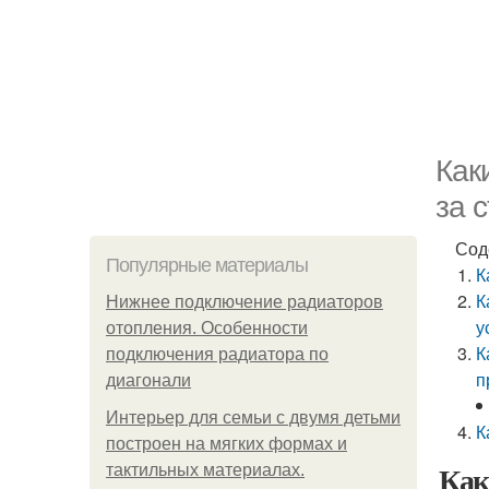
Как
за 
Сод
Популярные материалы
К
К
Нижнее подключение радиаторов
у
отопления. Особенности
К
подключения радиатора по
п
диагонали
Интерьер для семьи с двумя детьми
К
построен на мягких формах и
Как
тактильных материалах.