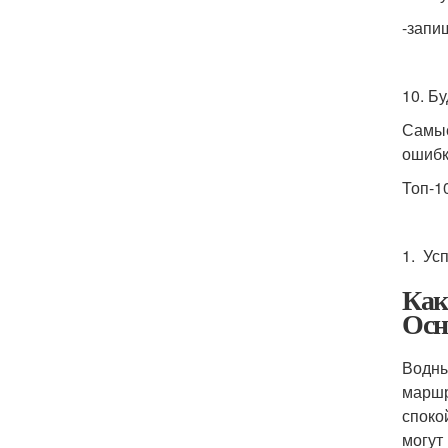
-запи
10. Б
Самые
ошибк
Топ-1
1. Ус
Как
Осн
Водны
маршр
споко
могут