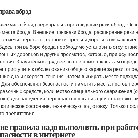
права вброд
лее частый вид переправы - прохождение реки вброд. Ос
 места брода. Внешние признаки брода: расширение реки н
, отмели, перекаты, островки, тропы и дороги, спускающие
 Здесь при выборе брода необходимо установить отсутствие о
ленных деревьев и других предметов, которые, при осущес
нения. Значительно труднее по внешним признакам определи
ет приступить к обследованию общего характера реки: опре
яние дна и скорость течения. Затем выбирать место подхо
. Для обеспечения безопасности наметить места постов пе
равочных средств, количество специального снаряжения (
язки) для наведения переправы и организации страховки, ч
логическое состояние, техническую подготовку. Только пос
го препятствия.
ие правила надо выполнять при работе
опасности в интернете