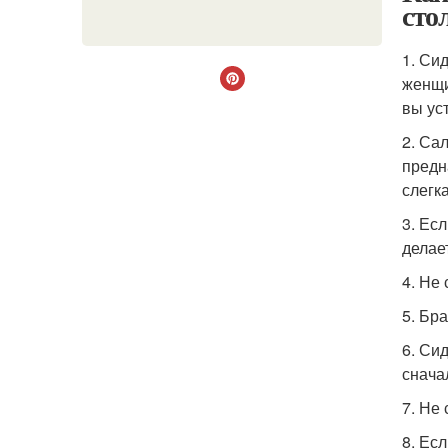
сто
1. Сид
женщи
вы ус
2. Са
предн
слегк
3. Ес
делае
4. Не
5. Бра
6. Си
снача
7. Не
8. Ес