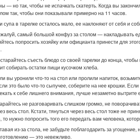
ны — но так, чтобы не испачкать скатерть. Когда вы закончи
глом так, чтобы они показывали примерно на 11 часов.
ли супа в тарелке осталось мало, ее наклоняют от себя и со
ожалуй, самый большой конфуз за столом — накладывать ед
яйтесь попросить хозяйку или официанта принести для этог
.
остарайтесь съесть блюдо со своей тарелки до конца, чтобы 
оит собирать остатки пищи кусочком хлеба.
сли вы уронили что-то на стол или пролили напиток, возьми
если это было что-то сыпучее, соберите на нее крошки. Если
екать к себе лишнего внимания, лучше незаметно вытрите 
тарайтесь не разговаривать слишком громко, не поворачиват
рез весь стол. Кстати, тянуться через весь стол тоже не пр
, то нужно попросить того его передать вам человека, котор
ставая из-за стола, не забудьте поблагодарить за угощение,
иготовлению — это невежливо.