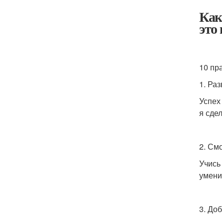
Как
это
10 пр
1. Ра
Успех 
я сде
2. См
Учись
умени
3. До