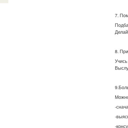
7. По
Подба
Делай
8. Пр
Учись
Выслу
9.Бол
Можно
-снач
-выяс
-конс