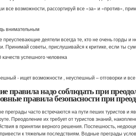
ши все возможности, рассортируй все «за» и «против», при
удь внимательным
 преуспевающие деятели всегда те, кто не очень горды и н
и. Принимай советы, прислушивайся к критике, если ты сум
0 качеств успешного человека
пешный - ищет возможности , неуспешный – отговорки и все
ие правила надо соблюдать при преодо
овные правила безопасности при прео
е преграды часто встречаются на пути пеших туристов и я
уте. Преодоление их требует от туристов знаний, накопле
йствия в принятии верного решения. Поспешность, недооце
 привести к тяжелым последствиям. Водные преграды усло