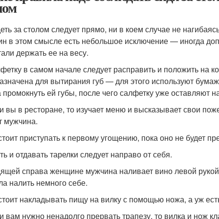
лом
еть за столом следует прямо, ни в коем случае не нагибаясь
н в этом смысле есть небольшое исключение — иногда допу
тали держать ее на весу.
лфетку в самом начале следует расправить и положить на ко
азначена для вытирания губ — для этого используют бума
а промокнуть ей губы, после чего салфетку уже оставляют на
ли вы в ресторане, то изучает меню и высказывает свои по
т мужчина.
 стоит приступать к первому угощению, пока оно не будет п
ть и отдавать тарелки следует направо от себя.
дящей справа женщине мужчина наливает вино левой рукой, 
ла налить немного себе.
 стоит накладывать пищу на вилку с помощью ножа, а уж ес
ли вам нужно ненадолго прервать трапезу, то вилка и нож кл