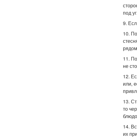
сторо
под у
9. Ес
10. П
стесн
рядом
11. П
не ст
12. Е
или, 
привл
13. С
то че
блюдо
14. В
их пр