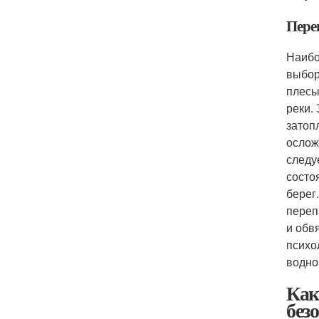
Пере
Наибо
выбор
плесы
реки.
затоп
ослож
следу
состо
берег
переп
и обв
психо
водно
Как
без