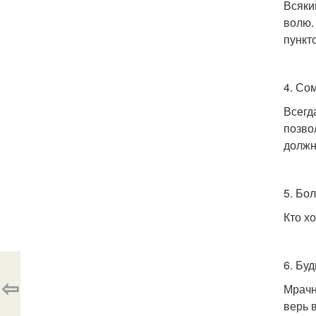
Всяки
волю.
пункт
4. Со
Всегд
позво
должн
5. Бо
Кто х
6. Бу
⇦
Мрачн
верь в