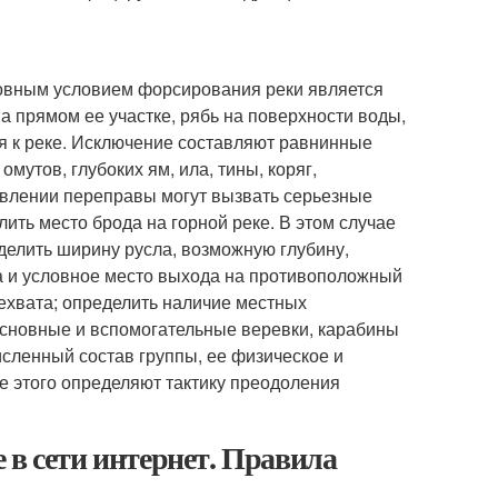
новным условием форсирования реки является
а прямом ее участке, рябь на поверхности воды,
ся к реке. Исключение составляют равнинные
мутов, глубоких ям, ила, тины, коряг,
твлении переправы могут вызвать серьезные
ть место брода на горной реке. В этом случае
делить ширину русла, возможную глубину,
да и условное место выхода на противоположный
рехвата; определить наличие местных
основные и вспомогательные веревки, карабины
исленный состав группы, ее физическое и
ле этого определяют тактику преодоления
 в сети интернет. Правила