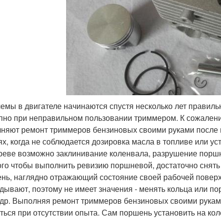
емы в двигателе начинаются спустя несколько лет правиль
пно при неправильном пользовании триммером. К сожалени
няют ремонт триммеров бензиновых своими руками после по
ях, когда не соблюдается дозировка масла в топливе или ус
реве возможно заклинивание коленвала, разрушение порш
ого чтобы выполнить ревизию поршневой, достаточно снять 
нь, наглядно отражающий состояние своей рабочей поверх
дывают, поэтому не имеет значения - менять кольца или по
др. Выполняя ремонт триммеров бензиновых своими руками,
ться при отсутствии опыта. Сам поршень установить на ко