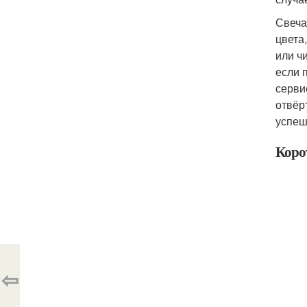
Свеча
цвета
или ч
если 
серви
отвёр
успеш
Коро
⇦