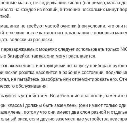
твенные масла, не содержащие кислот (например, масла д
 масла на каждое из лезвий, в течение нескольких минут п
ткой.
машинки не требуют частой очистки (при условии, что они 
йте лезвия после каждого использования с помощью мален
ать волоски из расчески.
В перезаряжаемых моделях следует использовать только Ni
ые батарейки, так как они могут расплавится.
 ознакомления с инструкциями по запуску прибора в руково
рическая розетка находится в рабочем состоянии, подключив
отал, не пытайтесь разобрать или отремонтировать его. От
ческого обслуживания.
льзуйтесь устройством. Во избежание опасности, замените 
ры класса I должны быть заземлены (они имеют только один
заземлены, потому что они имеют два слоя разной и отдель
тельный риск, если другие заземленные устройства неиспр