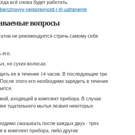
огда всё снова будет работать.
er-benzinovyy-neispravnosti-i-ih-ustranenie
даваемые вопросы
татов не рекомендуется стричь самому себе
 его.
х, но сухих волосах.
ить ее в течение 14 часов. В последующие три
 После этого его необходимо зарядить в течение
ается.
ой, входящей в комплект прибора. В случае
лее тщательного мытья лезвия некоторых
одимо смазывать после каждых двух - трех
 в комплект прибора, либо другие