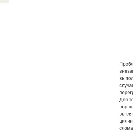
Пробл
внеза
выпол
случа
перег
Для т
порше
выгля
цилин
слома