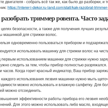
е двигателя - собрать всё так же, как было до разборки, и т
ник:
https://interer-i-dekor.ru-land.com/stati/kak-razobrat-trimm
 разобрать триммер ровента. Часто за
В целях безопасности, а также для получения лучших резуль
ы машинкой для стрижки волос.
Нельзя одновременно пользоваться прибором и подзаряжать
ендуется использовать машинку для стрижки волос на чисты
 первым использованием машинки для стрижки нужно заряд
нужно следить за тем, чтобы прибор полностью разряжался.
и часов. Когда горит красный индикатор, Ваш прибор заряж
 каждого использования лезвия машинки нужно мыть щеточк
одимости можно использовать и влажную салфетку. Для бо
ей можно отсоединить.
овышения эффективности работы прибора его лезвия необх
нений. Для этого можно использовать либо масло, входящее