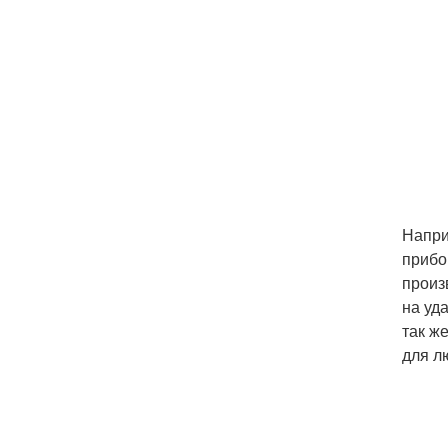
Напри
прибо
произ
на уд
так ж
для л