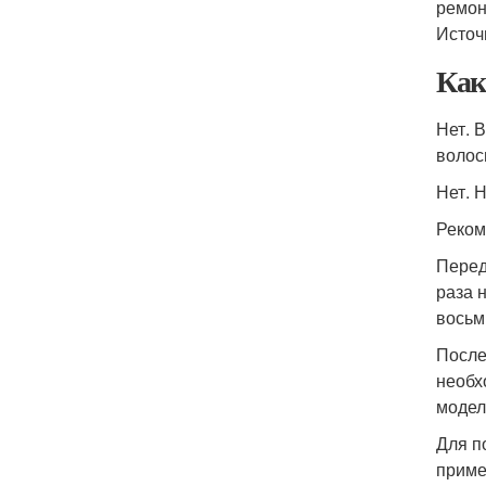
ремонт
Источ
Как
Нет. 
волос
Нет. 
Реком
Перед
раза 
восьм
После
необх
модел
Для п
приме