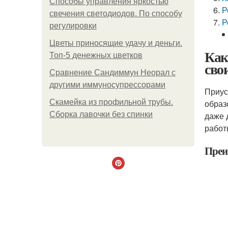
Способы управления яркостью
Р
свечения светодиодов. По способу
Р
регулировки
Цветы приносящие удачу и деньги.
Как
Топ-5 денежных цветков
сво
Сравнение Сандиммун Неорал с
другими иммуносупрессорами
Приус
Скамейка из профильной трубы.
образ
Сборка лавочки без спинки
даже 
работ
Преи