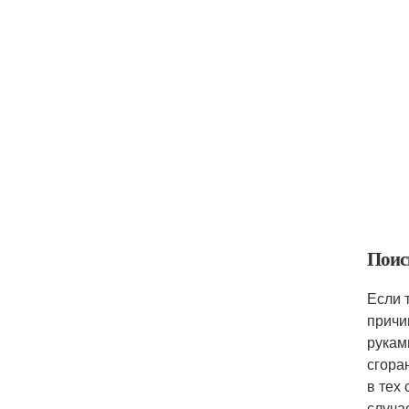
Поис
Если 
причи
рукам
сгора
в тех
случа