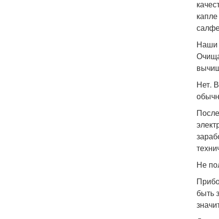
качес
капле
салфе
Наши 
Очища
вычищ
Нет. 
обычн
После
элект
зараб
техни
Не по
Прибо
быть 
значи