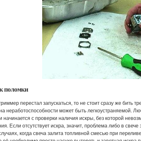
к поломки
триммер перестал запускаться, то не стоит сразу же бить тр
на неработоспособности может быть легкоустраняемой. Л
и начинается с проверки наличия искры, без которой нево
ния. Если отсутствует искра, значит, проблема либо в свеч
 случаях, когда свеча залита топливной смесью при перели
е её необходимо просто насухо вытереть и заветная искра п