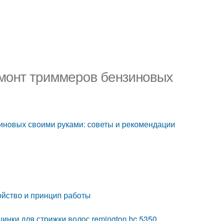
емонт триммеров бензиновых
иновых своими руками: советы и рекомендации
ойство и принцип работы
инки для стрижки волос remington hc 5350.