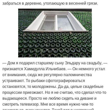
забраться в деревню, утопающую в весенней грязи.
— Дом я подарил старшему сыну Эльдару на свадьбу, —
признается Хамидулла Ильчибаев. — Он немного устал
от внимания, сюда же регулярно паломничества
устраивают. То рыбаки сфотографироваться
остановятся, то молодожены. Да-да, целые свадебные
процессии приезжают. Но я не считаю, что сделал что-то
выдающееся. Просто не люблю сидеть на диване и
смотреть телевизор. Мне все время нужно чем-то
заниматься, руки чешутся. Такой вот я настоящий