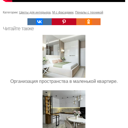
Категории:
Цветы для интерьера
,
М с фасадами
,
Пеналы с техникой
Читайте также
Организация пространства в маленькой квартире.