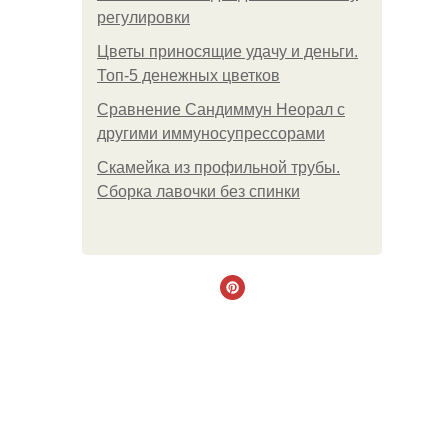
регулировки
Цветы приносящие удачу и деньги.
Топ-5 денежных цветков
Сравнение Сандиммун Неорал с
другими иммуносупрессорами
Скамейка из профильной трубы.
Сборка лавочки без спинки