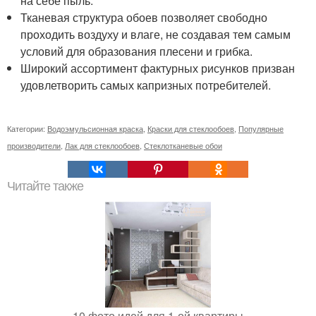
на себе пыль.
Тканевая структура обоев позволяет свободно
проходить воздуху и влаге, не создавая тем самым
условий для образования плесени и грибка.
Широкий ассортимент фактурных рисунков призван
удовлетворить самых капризных потребителей.
Категории:
Водоэмульсионная краска
,
Краски для стеклообоев
,
Популярные
производители
,
Лак для стеклообоев
,
Стеклотканевые обои
Читайте также
10 фото идей для 1-ой квартиры