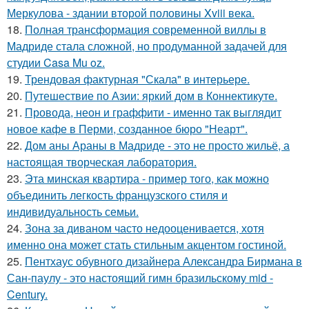
Меркулова - здании второй половины Xviii века.
18.
Полная трансформация современной виллы в
Мадриде стала сложной, но продуманной задачей для
студии Casa Mu oz.
19.
Трендовая фактурная "Скала" в интерьере.
20.
Путешествие по Азии: яркий дом в Коннектикуте.
21.
Провода, неон и граффити - именно так выглядит
новое кафе в Перми, созданное бюро "Неарт".
22.
Дом аны Араны в Мадриде - это не просто жильё, а
настоящая творческая лаборатория.
23.
Эта минская квартира - пример того, как можно
объединить легкость французского стиля и
индивидуальность семьи.
24.
Зона за диваном часто недооценивается, хотя
именно она может стать стильным акцентом гостиной.
25.
Пентхаус обувного дизайнера Александра Бирмана в
Сан-паулу - это настоящий гимн бразильскому mid -
Century.