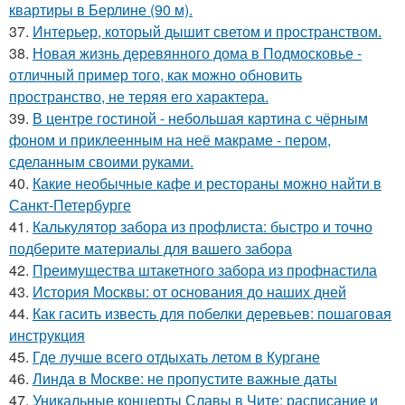
квартиры в Берлине (90 м).
37.
Интерьер, который дышит светом и пространством.
38.
Новая жизнь деревянного дома в Подмосковье -
отличный пример того, как можно обновить
пространство, не теряя его характера.
39.
В центре гостиной - небольшая картина с чёрным
фоном и приклеенным на неё макраме - пером,
сделанным своими руками.
40.
Какие необычные кафе и рестораны можно найти в
Санкт-Петербурге
41.
Калькулятор забора из профлиста: быстро и точно
подберите материалы для вашего забора
42.
Преимущества штакетного забора из профнастила
43.
История Москвы: от основания до наших дней
44.
Как гасить известь для побелки деревьев: пошаговая
инструкция
45.
Где лучше всего отдыхать летом в Кургане
46.
Линда в Москве: не пропустите важные даты
47.
Уникальные концерты Славы в Чите: расписание и