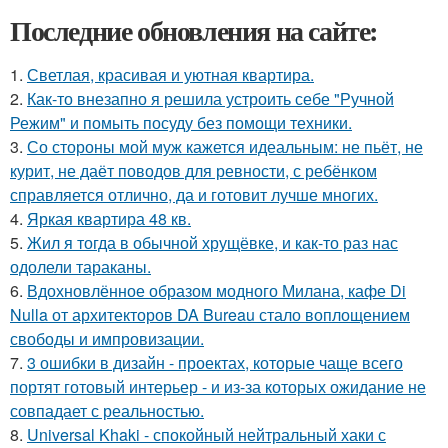
Последние обновления на сайте:
1.
Светлая, красивая и уютная квартира.
2.
Как-то внезапно я решила устроить себе "Ручной
Режим" и помыть посуду без помощи техники.
3.
Со стороны мой муж кажется идеальным: не пьёт, не
курит, не даёт поводов для ревности, с ребёнком
справляется отлично, да и готовит лучше многих.
4.
Яркая квартира 48 кв.
5.
Жил я тогда в обычной хрущёвке, и как-то раз нас
одолели тараканы.
6.
Вдохновлённое образом модного Милана, кафе Di
Nulla от архитекторов DA Bureau стало воплощением
свободы и импровизации.
7.
3 ошибки в дизайн - проектах, которые чаще всего
портят готовый интерьер - и из-за которых ожидание не
совпадает с реальностью.
8.
Universal Khaki - спокойный нейтральный хаки с