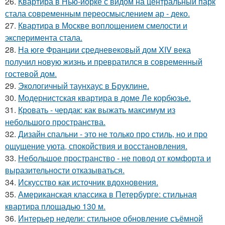
26.
Квартира в Нью-йорке с видом на центральный парк
стала современным переосмыслением ар - деко.
27.
Квартира в Москве воплощением смелости и
эксперимента стала.
28.
На юге Франции средневековый дом XIV века
получил новую жизнь и превратился в современный
гостевой дом.
29.
Экологичный таунхаус в Бруклине.
30.
Модернистская квартира в доме Ле корбюзье.
31.
Кровать - чердак: как выжать максимум из
небольшого пространства.
32.
Дизайн спальни - это не только про стиль, но и про
ощущение уюта, спокойствия и восстановления.
33.
Небольшое пространство - не повод от комфорта и
выразительности отказываться.
34.
Искусство как источник вдохновения.
35.
Американская классика в Петербурге: стильная
квартира площадью 130 м.
36.
Интерьер недели: стильное обновление съёмной