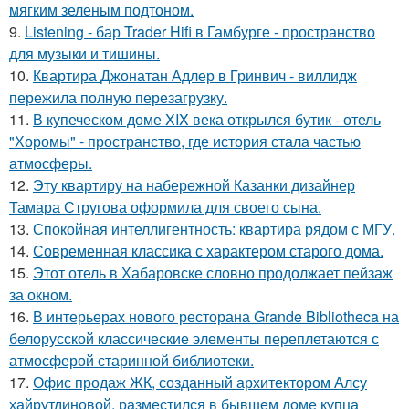
мягким зеленым подтоном.
9.
Listening - бар Trader Hifi в Гамбурге - пространство
для музыки и тишины.
10.
Квартира Джонатан Адлер в Гринвич - виллидж
пережила полную перезагрузку.
11.
В купеческом доме XIX века открылся бутик - отель
"Хоромы" - пространство, где история стала частью
атмосферы.
12.
Эту квартиру на набережной Казанки дизайнер
Тамара Стругова оформила для своего сына.
13.
Спокойная интеллигентность: квартира рядом с МГУ.
14.
Современная классика с характером старого дома.
15.
Этот отель в Хабаровске словно продолжает пейзаж
за окном.
16.
В интерьерах нового ресторана Grande Bibliotheca на
белорусской классические элементы переплетаются с
атмосферой старинной библиотеки.
17.
Офис продаж ЖК, созданный архитектором Алсу
хайрутдиновой, разместился в бывшем доме купца