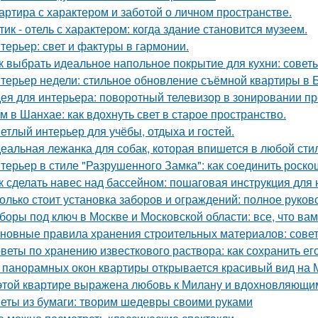
артира с характером и заботой о личном пространстве.
тик - отель с характером: когда здание становится музеем.
терьер: свет и фактуры в гармонии.
к выбрать идеальное напольное покрытие для кухни: совет
терьер недели: стильное обновление съёмной квартиры в Б
ея для интерьера: поворотный телевизор в зонировании пр
м в Шанхае: как вдохнуть свет в старое пространство.
етлый интерьер для учёбы, отдыха и гостей.
еальная лежанка для собак, которая впишется в любой стил
терьер в стиле "Разрушенного Замка": как соединить роско
к сделать навес над бассейном: пошаговая инструкция дл
олько стоит установка заборов и ограждений: полное руков
боры под ключ в Москве и Московской области: все, что вам
новные правила хранения строительных материалов: сове
веты по хранению известкового раствора: как сохранить ег
 панорамных окон квартиры открывается красивый вид на 
этой квартире выражена любовь к Милану и вдохновляющи
еты из бумаги: творим шедевры своими руками