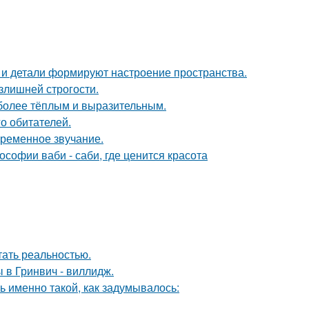
ет и детали формируют настроение пространства.
излишней строгости.
 более тёплым и выразительным.
о обитателей.
временное звучание.
софии ваби - саби, где ценится красота
тать реальностью.
 в Гринвич - виллидж.
ь именно такой, как задумывалось: