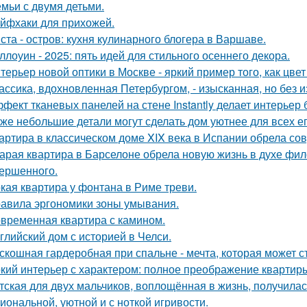
емьи с двумя детьми.
йфхаки для прихожей.
ста - остров: кухня кулинарного блогера в Варшаве.
ллоуин - 2025: пять идей для стильного осеннего декора.
терьер новой оптики в Москве - яркий пример того, как цв
ассика, вдохновленная Петербургом, - изысканная, но без 
фект тканевых панелей на стене Instantly делает интерьер
же небольшие детали могут сделать дом уютнее для всех ег
артира в классическом доме XIX века в Испании обрела со
арая квартира в Барселоне обрела новую жизнь в духе фило
ершенного.
кая квартира у фонтана в Риме треви.
авила эргономики зоны умывания.
временная квартира с камином.
глийский дом с историей в Челси.
скошная гардеробная при спальне - мечта, которая может с
кий интерьер с характером: полное преображение квартиры
тская для двух мальчиков, воплощённая в жизнь, получилас
иональной, уютной и с ноткой игривости.