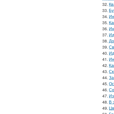
32.
Кв
33.
Бу
34.
Ин
35.
Ка
36.
Ин
37.
Ид
38.
До
39.
Св
40.
Ид
41.
Ин
42.
Ка
43.
Ск
44.
За
45.
Ос
46.
Со
47.
Из
48.
В 
49.
Цв