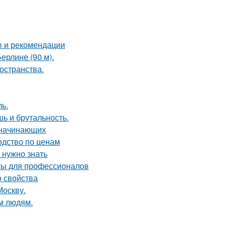
ы и рекомендации
ерлине (90 м).
остранства.
ь.
шь и брутальность.
я начинающих
одство по ценам
 нужно знать
ты для профессионалов
о свойства
Москву.
м людям.