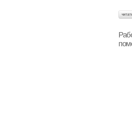
читат
Рабо
пом