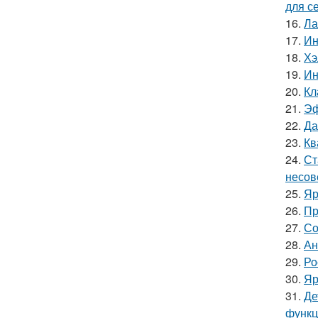
для с
16.
Ла
17.
Ин
18.
Хэ
19.
Ин
20.
Кл
21.
Эф
22.
Да
23.
Кв
24.
Ст
несов
25.
Яр
26.
Пр
27.
Со
28.
Ан
29.
Ро
30.
Яр
31.
Де
функц