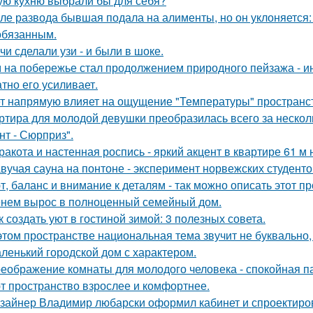
ую кухню выбрали бы для себя?
ле развода бывшая подала на алименты, но он уклоняется: 
обязанным.
чи сделали узи - и были в шоке.
 на побережье стал продолжением природного пейзажа - инт
атно его усиливает.
т напрямую влияет на ощущение "Температуры" пространств
ртира для молодой девушки преобразилась всего за нескол
нт - Сюрприз".
ракота и настенная роспись - яркий акцент в квартире 61 м 
вучая сауна на понтоне - эксперимент норвежских студенто
т, баланс и внимание к деталям - так можно описать этот п
нем вырос в полноценный семейный дом.
к создать уют в гостиной зимой: 3 полезных совета.
этом пространстве национальная тема звучит не буквально,
ленький городской дом с характером.
еображение комнаты для молодого человека - спокойная п
т пространство взрослее и комфортнее.
зайнер Владимир любарски оформил кабинет и спроектиро