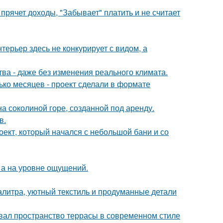
прячет доходы, "Забывает" платить и не считает
ерьер здесь не конкурирует с видом, а
а - даже без изменения реального климата.
ько месяцев - проект сделали в формате
на соколиной горе, созданной под аренду.
в.
роект, который начался с небольшой бани и со
 а на уровне ощущений.
алитра, уютный текстиль и продуманные детали
вал пространство террасы в современном стиле