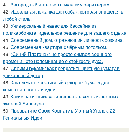
41.
Загородный интерьер с мужским характером.
42.
Идеальная лежанка для собак, которая впишется в
любой стиль.
43.
Универсальный навес для бассейна из
поликарбоната: идеальное решение для вашего отдыха
44.
Современный дом, отражающий личность хозяина.
45.
Современная квартира с чёрным потолком.
46.
"Синий Платочек" не просто символ военного
времени - это напоминание о стойкости духа.
47.
Своими руками: как превратить цветную бумагу в
уникальный декор
48.
Как сделать креативный декор из бумаги для
комнаты: советы и идеи
49.
Какие памятники установлены в честь известных
жителей Барнаула
50.
Превратите Свою Комнату в Уютный Уголок: 22
Гениальных Идеи