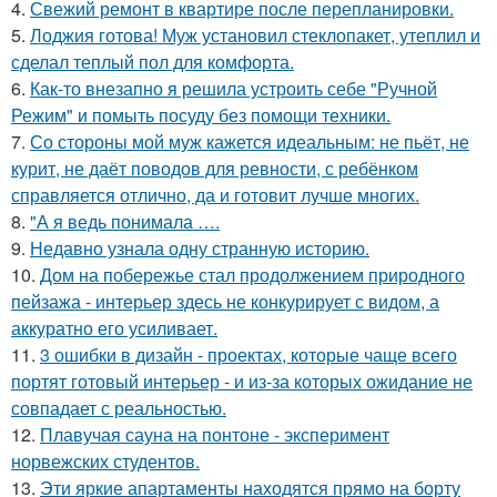
4.
Свежий ремонт в квартире после перепланировки.
5.
Лоджия готова! Муж установил стеклопакет, утеплил и
сделал теплый пол для комфорта.
6.
Как-то внезапно я решила устроить себе "Ручной
Режим" и помыть посуду без помощи техники.
7.
Со стороны мой муж кажется идеальным: не пьёт, не
курит, не даёт поводов для ревности, с ребёнком
справляется отлично, да и готовит лучше многих.
8.
"А я ведь понимала ….
9.
Недавно узнала одну странную историю.
10.
Дом на побережье стал продолжением природного
пейзажа - интерьер здесь не конкурирует с видом, а
аккуратно его усиливает.
11.
3 ошибки в дизайн - проектах, которые чаще всего
портят готовый интерьер - и из-за которых ожидание не
совпадает с реальностью.
12.
Плавучая сауна на понтоне - эксперимент
норвежских студентов.
13.
Эти яркие апартаменты находятся прямо на борту