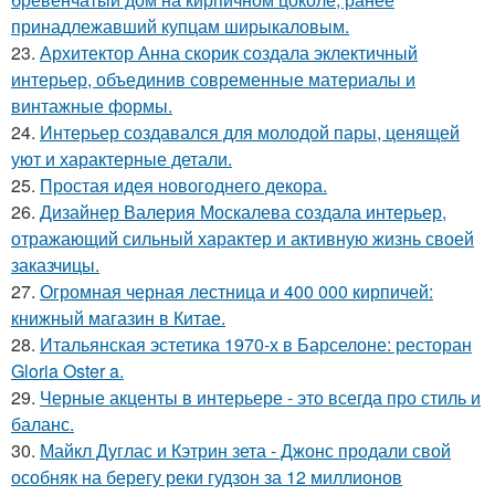
принадлежавший купцам ширыкаловым.
23.
Архитектор Анна скорик создала эклектичный
интерьер, объединив современные материалы и
винтажные формы.
24.
Интерьер создавался для молодой пары, ценящей
уют и характерные детали.
25.
Простая идея новогоднего декора.
26.
Дизайнер Валерия Москалева создала интерьер,
отражающий сильный характер и активную жизнь своей
заказчицы.
27.
Огромная черная лестница и 400 000 кирпичей:
книжный магазин в Китае.
28.
Итальянская эстетика 1970-х в Барселоне: ресторан
Gloria Oster a.
29.
Черные акценты в интерьере - это всегда про стиль и
баланс.
30.
Майкл Дуглас и Кэтрин зета - Джонс продали свой
особняк на берегу реки гудзон за 12 миллионов