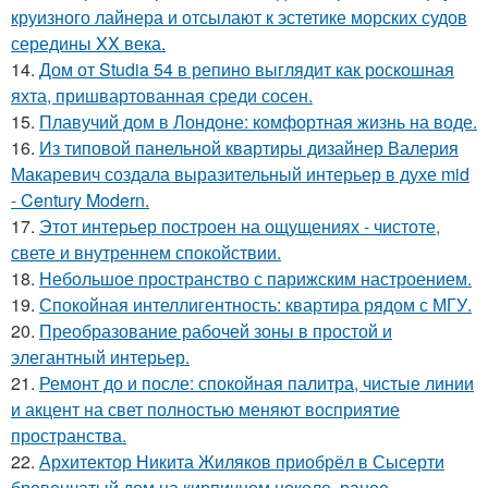
круизного лайнера и отсылают к эстетике морских судов
середины XX века.
14.
Дом от Studia 54 в репино выглядит как роскошная
яхта, пришвартованная среди сосен.
15.
Плавучий дом в Лондоне: комфортная жизнь на воде.
16.
Из типовой панельной квартиры дизайнер Валерия
Макаревич создала выразительный интерьер в духе mid
- Century Modern.
17.
Этот интерьер построен на ощущениях - чистоте,
свете и внутреннем спокойствии.
18.
Небольшое пространство с парижским настроением.
19.
Спокойная интеллигентность: квартира рядом с МГУ.
20.
Преобразование рабочей зоны в простой и
элегантный интерьер.
21.
Ремонт до и после: спокойная палитра, чистые линии
и акцент на свет полностью меняют восприятие
пространства.
22.
Архитектор Никита Жиляков приобрёл в Сысерти
бревенчатый дом на кирпичном цоколе, ранее