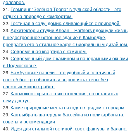
долларов.
31.
Глэмпинг "Зелёная Тропа" в тульской области - это
отдых на природе с комфортом.
32.
Гостиная в саду: домик, сливающийся с природой.
33.
Архитекторы студии Khoan + Partners вдохнули жизнь
в недостроенное бетонное здание в Камбодже,
превратив его в стильное кафе с биофильным дизайном.
34.
Современная квартира с камином.
35.
Современный дом с камином и панорамными окнами
в Подмосковье.
36.
Бамбуковые панели - это удобный и эстетичный
способ быстро обновить и выровнять стены без
сложных мокрых работ.
37.
Как можно скрыть стояк отопления, но оставить к
нему доступ.
38.
Какие природные места находятся рядом с городом
39.
Как выбрать шатер для бассейна из поликарбоната:
советы и рекомендации
40.
Идея для стильной гостиной: свет, фактуры и баланс.