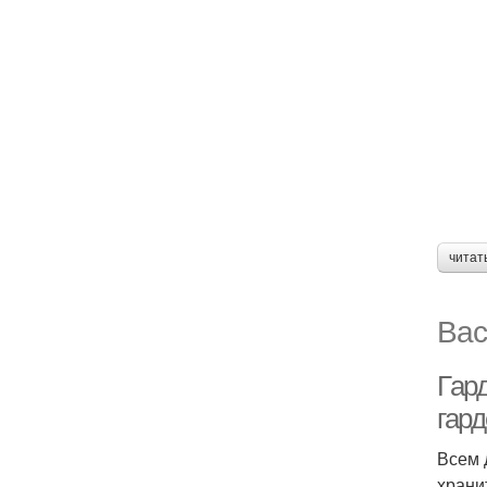
читат
Вас
Гар
гард
Всем 
храни