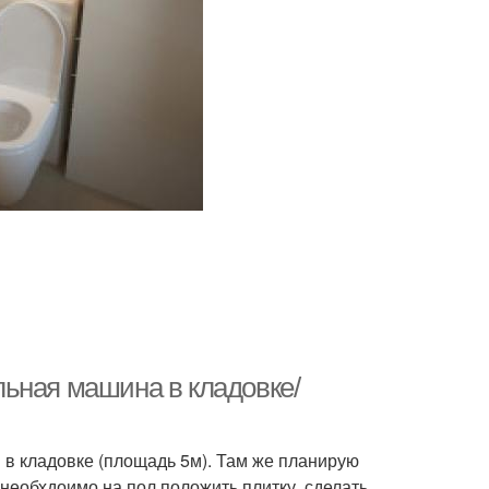
ьная машина в кладовке/
 в кладовке (площадь 5м). Там же планирую
необхдоимо на пол положить плитку, сделать