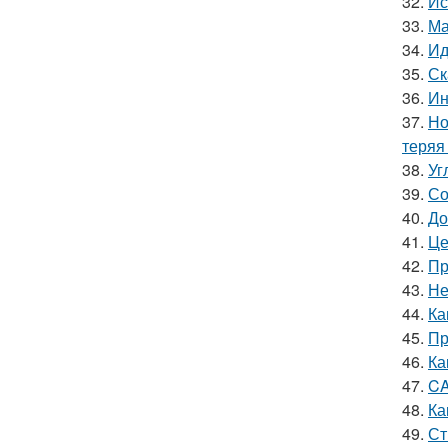
32.
Ис
33.
Ма
34.
Ид
35.
Ск
36.
Ин
37.
Но
теряя
38.
Уг
39.
Со
40.
До
41.
Це
42.
Пр
43.
Не
44.
Ка
45.
Пр
46.
Ка
47.
CA
48.
Ка
49.
Ст