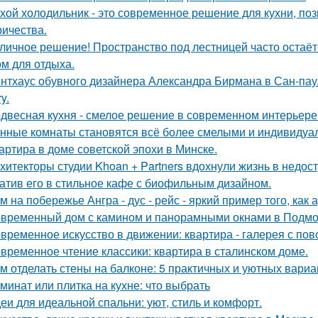
хой холодильник - это современное решение для кухни, по
ричества.
личное решение! Пространство под лестницей часто остаё
ом для отдыха.
нтхаус обувного дизайнера Александра Бирмана в Сан-паул
y.
двесная кухня - смелое решение в современном интерьере
нные комнаты становятся всё более смелыми и индивидуа
артира в доме советской эпохи в Минске.
хитекторы студии Khoan + Partners вдохнули жизнь в недос
атив его в стильное кафе с биофильным дизайном.
м на побережье Ангра - дус - рейс - яркий пример того, ка
временный дом с камином и панорамными окнами в Подмо
временное искусство в движении: квартира - галерея с по
временное чтение классики: квартира в сталинском доме.
м отделать стены на балконе: 5 практичных и уютных вариа
минат или плитка на кухне: что выбрать
еи для идеальной спальни: уют, стиль и комфорт.