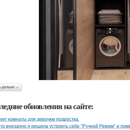
ь дальше →
ледние обновления на сайте:
ект комнаты для девочкм подростка.
-то внезапно я решила устроить себе "Ручной Режим" и пом