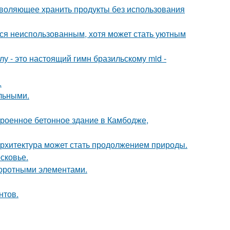
зволяющее хранить продукты без использования
тся неиспользованным, хотя может стать уютным
у - это настоящий гимн бразильскому mid -
.
льными.
троенное бетонное здание в Камбодже,
к архитектура может стать продолжением природы.
сковье.
воротными элементами.
нтов.