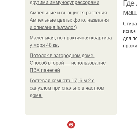
Где
другими иммуносупрессорами
маш
Ампельные и вьющиеся растения.
Ампельные цветы: фото, названия
Стира
и описания (каталог)
испол
для п
Маленькая, но практичная квартира
прожи
у моря 48 кв.
Потолок в загородном доме.
Способ второй — использование
ПВХ панелей
Гостевая комната 17, 6 м 2 с
санузлом при спальне в частном
доме.