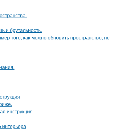
остранства.
шь и брутальность.
мер того, как можно обновить пространство, не
нания.
нструкция
риже.
вая инструкция
о интерьера