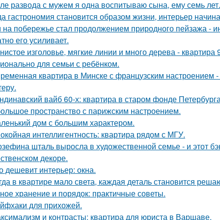
ле развода с мужем я одна воспитываю сына, ему семь лет
да гастрономия становится образом жизни, интерьер начина
 на побережье стал продолжением природного пейзажа - инт
атно его усиливает.
нистое изголовье, мягкие линии и много дерева - квартира
ионально для семьи с ребёнком.
ременная квартира в Минске с французским настроением - 
теру.
ндинавский вайб 60-х: квартира в старом фонде Петербурга
ольшое пространство с парижским настроением.
ленький дом с большим характером.
окойная интеллигентность: квартира рядом с МГУ.
зефина шталь выросла в художественной семье - и этот бэк
ственском декоре.
о дешевит интерьер: окна.
гда в квартире мало света, каждая деталь становится реша
ное хранение и порядок: практичные советы.
йфхаки для прихожей.
ксимализм и контрасты: квартира для юриста в Варшаве.