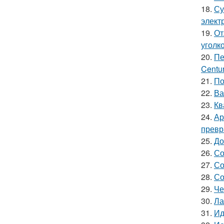
18.
Су
элект
19.
От
уголк
20.
Пе
Centur
21.
По
22.
Ва
23.
Кв
24.
Ар
превр
25.
До
26.
Со
27.
Со
28.
Со
29.
Че
30.
Ла
31.
Ид