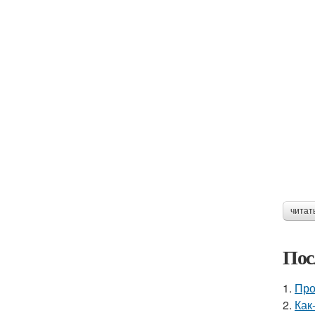
читат
Пос
1.
Про
2.
Как