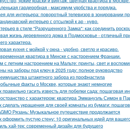
кусство, яркие краски и винтаж: цветная квартира в Москве.
ленькая гардеробная - максимум удобства и порядка.
ея для интерьера: поворотный телевизор в зонировании пр
андинавский интерьер с отсылкой к ар - нуво.
терьер в стиле "Разрушенного Замка": как соединить роско
вая жизнь деревянного дома в Подмосковье - отличный при
 его характера.
ловая кухня с мойкой у окна - удобно, светло и красиво.
временная квартира в Минске с настроением Франции.
м с летним настроением на Мальте: принты, свет и воспоми
ны на заборы под ключ в 2025 году: полное руководство
еимущества штакетного забора из профнастила
обычные факты о Москве, которые знают немногие
к правильно гасить известь для побелки сада: пошаговая и
остранство с характером: квартира Эммануэль Симон в Па
к сделать украшения для своей комнаты из бумаги: пошаго
GMO Рязань: Музыкальное путешествие продолжается
к оформить пустую стену: 10 оригинальных идей для вашег
иль хай-тек: современный дизайн для будущего