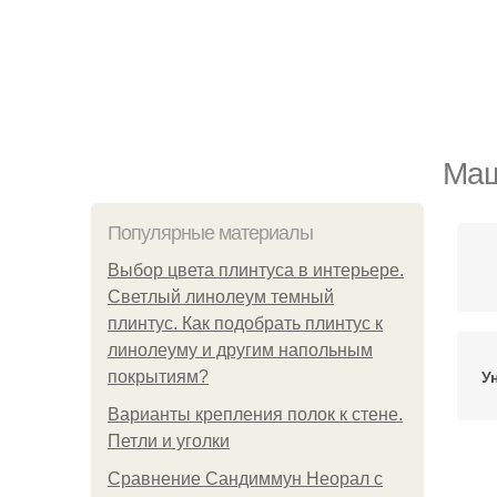
Маш
Популярные материалы
Выбор цвета плинтуса в интерьере.
Светлый линолеум темный
плинтус. Как подобрать плинтус к
линолеуму и другим напольным
У
покрытиям?
Варианты крепления полок к стене.
Петли и уголки
Сравнение Сандиммун Неорал с