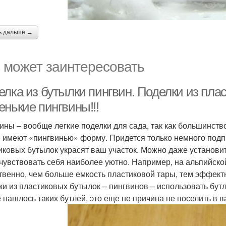
ь дальше →
 может заинтересовать
елка из бутылки пингвин. Поделки из пла
енькие пингвины!!!
ины – вообще легкие поделки для сада, так как большинство
) имеют «пингвинью» форму. Придется только немного подпр
иковых бутылок украсят ваш участок. Можно даже установит
 чувствовать себя наиболее уютно. Например, на альпийско
твенно, чем больше емкость пластиковой тары, тем эффект
ки из пластиковых бутылок – пингвинов – использовать бутл
е нашлось таких бутлей, это еще не причина не поселить в в