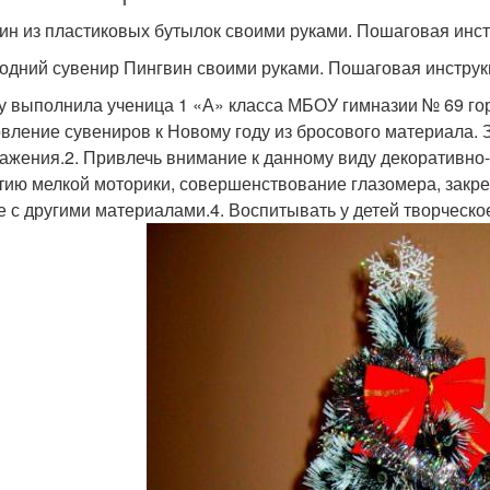
ин из пластиковых бутылок своими руками. Пошаговая инс
одний сувенир Пингвин своими руками. Пошаговая инструк
у выполнила ученица 1 «А» класса МБОУ гимназии № 69 го
овление сувениров к Новому году из бросового материала. 
ажения.2. Привлечь внимание к данному виду декоративно-
тию мелкой моторики, совершенствование глазомера, закр
е с другими материалами.4. Воспитывать у детей творческое