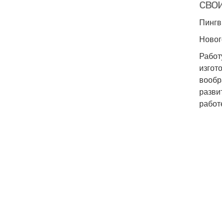
сво
Пингв
Новог
Работ
изгот
вообр
разви
работ