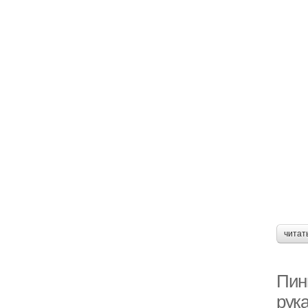
читат
Пин
рук