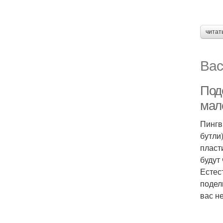
читат
Вас
Под
мал
Пингв
бутли
пласт
будут
Естес
подел
вас н