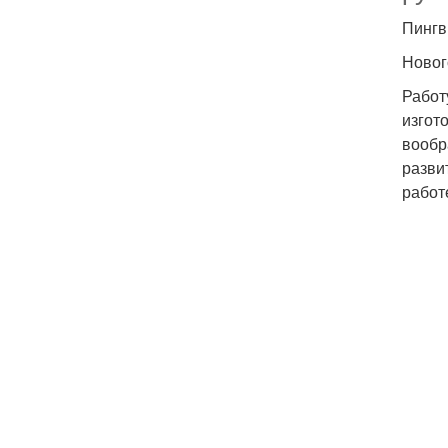
Пингв
Новог
Работ
изгот
вообр
разви
работ