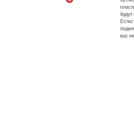
пласт
будут
Естес
подел
вас н