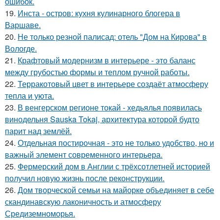
ошибок.
19.
Инста - остров: кухня кулинарного блогера в
Варшаве.
20.
Не только резной палисад: отель "Дом на Кирова" в
Вологде.
21.
Крафтовый модернизм в интерьере - это баланс
между грубостью формы и теплом ручной работы.
22.
Терракотовый цвет в интерьере создаёт атмосферу
тепла и уюта.
23.
В венгерском регионе токай - хедьялья появилась
винодельня Sauska Tokaj, архитектура которой будто
парит над землёй.
24.
Отдельная постирочная - это не только удобство, но и
важный элемент современного интерьера.
25.
Фермерский дом в Англии с трёхсотлетней историей
получил новую жизнь после реконструкции.
26.
Дом творческой семьи на майорке объединяет в себе
скандинавскую лаконичность и атмосферу
Средиземноморья.