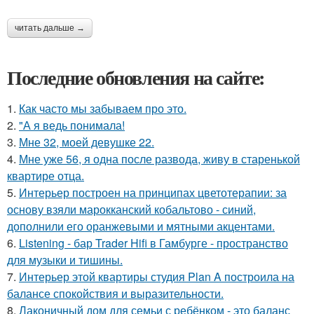
читать дальше →
Последние обновления на сайте:
1.
Как часто мы забываем про это.
2.
"А я ведь понимала!
3.
Мне 32, моей девушке 22.
4.
Мне уже 56, я одна после развода, живу в старенькой
квартире отца.
5.
Интерьер построен на принципах цветотерапии: за
основу взяли марокканский кобальтово - синий,
дополнили его оранжевыми и мятными акцентами.
6.
Listening - бар Trader Hifi в Гамбурге - пространство
для музыки и тишины.
7.
Интерьер этой квартиры студия Plan A построила на
балансе спокойствия и выразительности.
8.
Лаконичный дом для семьи с ребёнком - это баланс