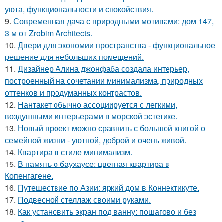
уюта, функциональности и спокойствия.
9.
Современная дача с природными мотивами: дом 147,
3 м от Zrobim Architects.
10.
Двери для экономии пространства - функциональное
решение для небольших помещений.
11.
Дизайнер Алина джонфаба создала интерьер,
построенный на сочетании минимализма, природных
оттенков и продуманных контрастов.
12.
Нантакет обычно ассоциируется с легкими,
воздушными интерьерами в морской эстетике.
13.
Новый проект можно сравнить с большой книгой о
семейной жизни - уютной, доброй и очень живой.
14.
Квартира в стиле минимализм.
15.
В память о баухаусе: цветная квартира в
Копенгагене.
16.
Путешествие по Азии: яркий дом в Коннектикуте.
17.
Подвесной стеллаж своими руками.
18.
Как установить экран под ванну: пошагово и без