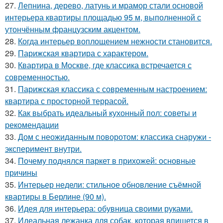
27.
Лепнина, дерево, латунь и мрамор стали основой
интерьера квартиры площадью 95 м, выполненной с
утончённым французским акцентом.
28.
Когда интерьер воплощением нежности становится.
29.
Парижская квартира с характером.
30.
Квартира в Москве, где классика встречается с
современностью.
31.
Парижская классика с современным настроением:
квартира с просторной террасой.
32.
Как выбрать идеальный кухонный пол: советы и
рекомендации
33.
Дом с неожиданным поворотом: классика снаружи -
эксперимент внутри.
34.
Почему поднялся паркет в прихожей: основные
причины
35.
Интерьер недели: стильное обновление съёмной
квартиры в Берлине (90 м).
36.
Идея для интерьера: обувница своими руками.
37.
Идеальная лежанка для собак, которая впишется в