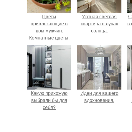
Цветы
Уютная светлая
С
привлекающие в
квартира в лучах
в
дом мужчин.
солнца.
Комнатные цветы,
притягивающие в
дом мужчин, они
обладают мощной
любовной
энергетикой
Какую прихожую
Идеи для вашего
выбрали бы для
вдохновения.
себя?