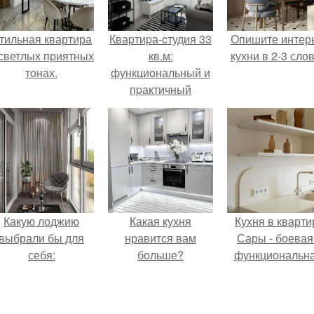
тильная квартира
Кваpтиpа-cтудия 33
Опишите интер
 светлых приятных
кв.м:
кухни в 2-3 слов
тонах.
функциoнальный и
пpактичный
интeрьеp
Какую лоджию
Какая кухня
Кухня в кварти
выбрали бы для
нравится вам
Сары - боевая
себя:
больше?
функциональна