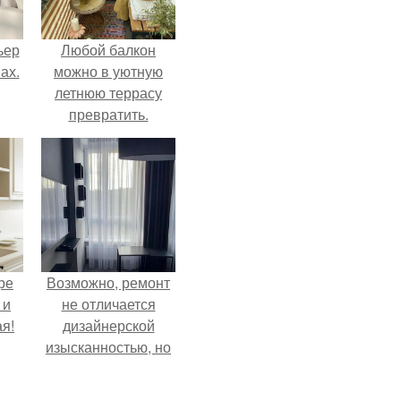
ьер
Любой балкон
ах.
можно в уютную
летнюю террасу
превратить.
ре
Возможно, ремонт
 и
не отличается
я!
дизайнерской
изысканностью, но
при этом всё
выполнено