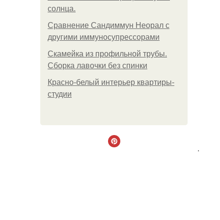
солнца.
Сравнение Сандиммун Неорал с
другими иммуносупрессорами
Скамейка из профильной трубы.
Сборка лавочки без спинки
Красно-белый интерьер квартиры-
студии
.