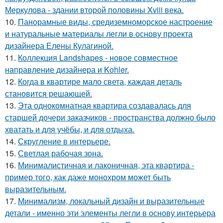
Меркулова - здании второй половины Xviii века.
10.
Панорамные виды, средиземноморское настроение
и натуральные материалы легли в основу проекта
дизайнера Елены Кулагиной.
11.
Коллекция Landshapes - новое совместное
направление дизайнера и Kohler.
12.
Когда в квартире мало света, каждая деталь
становится решающей.
13.
Эта однокомнатная квартира создавалась для
старшей дочери заказчиков - пространства должно было
хватать и для учёбы, и для отдыха.
14.
Скругление в интерьере.
15.
Светлая рабочая зона.
16.
Минималистичная и лаконичная, эта квартира -
пример того, как даже монохром может быть
выразительным.
17.
Минимализм, локальный дизайн и выразительные
детали - именно эти элементы легли в основу интерьера