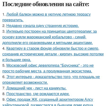
Последние обновления на сайте:
1.
Любой балкон можно в уютную летнюю террасу
превратить.
2.
Недавно узнала одну странную историю.
3.
Интерьер построен на принципах цветотерапии: за
основу взяли марокканский кобальтово - синий,
дополнили его оранжевыми и мятными акцентами.
4.
Квартиру в старом фонде обновили быстро и смело,
сохранив исторические детали - кирпич, высокие потолки
и большие окна.
5.
Московский офис девелопера "Брусника" - это не
просто рабочие места, а продуманная экосистема.
6.
Этот интерьер - доказательство того, что площадь не
определяет возможности.
7.
Домашний чек - лист на каникулы.
8.
Пространство, где рождаются идеи.
9.
Офис продаж ЖК, созданный архитектором Алсу
хайрутдиновой, разместился в бывшем доме купца