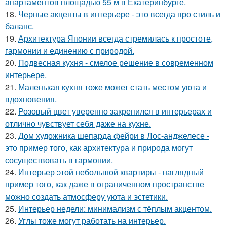
апартаментов площадью 55 м в Екатеринбурге.
18.
Черные акценты в интерьере - это всегда про стиль и
баланс.
19.
Архитектура Японии всегда стремилась к простоте,
гармонии и единению с природой.
20.
Подвесная кухня - смелое решение в современном
интерьере.
21.
Маленькая кухня тоже может стать местом уюта и
вдохновения.
22.
Розовый цвет уверенно закрепился в интерьерах и
отлично чувствует себя даже на кухне.
23.
Дом художника шепарда фейри в Лос-анджелесе -
это пример того, как архитектура и природа могут
сосуществовать в гармонии.
24.
Интерьер этой небольшой квартиры - наглядный
пример того, как даже в ограниченном пространстве
можно создать атмосферу уюта и эстетики.
25.
Интерьер недели: минимализм с тёплым акцентом.
26.
Углы тоже могут работать на интерьер.