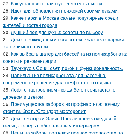
27.
Как установить плинтус, если есть выступ.
28.
Идея для обновления прихожей своими руками.
29.
Какие парки в Москве самые популярные среди
жителей и гостей города
30.
Лучший пол для кухни: советы по выбору
31.
Дом с неожиданным поворотом: классика снаружи -
эксперимент внутри.
32.
Как выбрать шатер для бассейна из поликарбоната:
советы и рекомендации
33.
Таунхаус в Сочи: свет, покой и функциональность.
34.
Павильон из поликарбоната для бассейна:
современное решение для комфортного отдыха
35.
Лофт с настроением - когда бетон сочетается с
деревом и цветом.
36.
Преимущества заборов из профнастила: почему
стоит выбрать 'Стандарт мастеровит
37.
Дом, в котором Элвис Пресли провёл медовый
месяц - теперь с обновлённым интерьером.
38.
Цены на заборы под ключ: полное руководство по